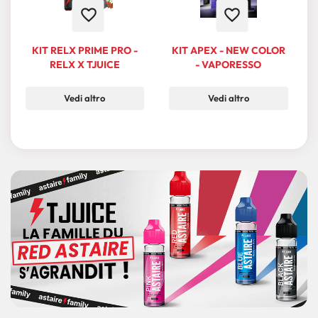
favorite_border
favorite_border
KIT RELX PRIME PRO -
KIT APEX - NEW COLOR
RELX X TJUICE
- VAPORESSO
Vedi altro
Vedi altro