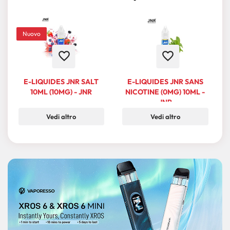
Nuovo
favorite_border
favorite_border
E-LIQUIDES JNR SALT
E-LIQUIDES JNR SANS
10ML (10MG) - JNR
NICOTINE (0MG) 10ML -
JNR
Vedi altro
Vedi altro