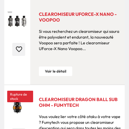
CLEAROMISEUR UFORCE-X NANO -
VOOPOO
Si vous recherchez un clearomiseur qui saura
être polyvalent et endurant, la nouveauté
Voopoo sera parfaite ! Le clearomiseur
favorite_border
UForce-X Nano Voopoo...
Voir le détail
Rupture de
stock
CLEAROMISEUR DRAGON BALL SUB
OHM - FUMYTECH
Vous voulez lier votre côté otaku à votre vape
? Fumytech vous propose un clearomiseur
d'exception qui sera dans toutes les mains des