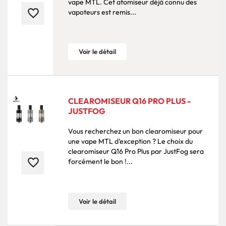
vape MTL. Cet atomiseur déjà connu des
favorite_border
vapoteurs est remis...
Voir le détail
CLEAROMISEUR Q16 PRO PLUS -
JUSTFOG
Vous recherchez un bon clearomiseur pour
une vape MTL d'exception ? Le choix du
clearomiseur Q16 Pro Plus par JustFog sera
favorite_border
forcément le bon !...
Voir le détail