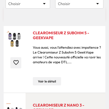


Choisir
Choisir

43 produits
Pertinence
CLEAROMISEUR Z SUBOHM 5 -
GEEKVAPE
Vous aussi, vous l'attendiez avec impatience ?
Le Clearomiseur Z Subohm 5 GeekVape
arrive ! Cette nouveauté officielle va ravir les
favorite_border
amateurs de vape DTL....
Voir le détail
CLEAROMISEUR Z NANO 3 -