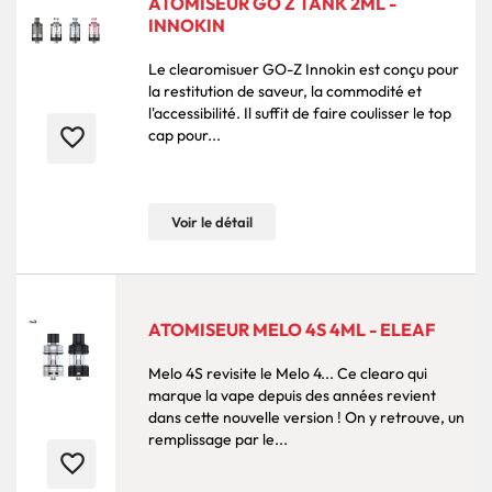
ATOMISEUR GO Z TANK 2ML -
INNOKIN
Le clearomisuer GO-Z Innokin est conçu pour
la restitution de saveur, la commodité et
l'accessibilité. Il suffit de faire coulisser le top
favorite_border
cap pour...
Voir le détail
ATOMISEUR MELO 4S 4ML - ELEAF
Melo 4S revisite le Melo 4... Ce clearo qui
marque la vape depuis des années revient
dans cette nouvelle version ! On y retrouve, un
remplissage par le...
favorite_border