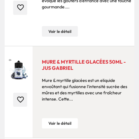
évoque les goûters d'enfance avec une touche
favorite_border
gourmande....
Voir le détail
MURE & MYRTILLE GLACÉES 50ML -
JUS GABRIEL
Mure & myrtille glacées est un eliquide
envoûtant qui fusionne l'intensité sucrée des
mûres et des myrtilles avec une fraîcheur
favorite_border
intense. Cette...
Voir le détail