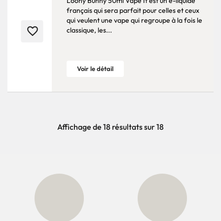
Loony Bunny 50ml Vape It est un e-liquide
français qui sera parfait pour celles et ceux
qui veulent une vape qui regroupe à la fois le
favorite_border
classique, les...
Voir le détail
Affichage de 18 résultats sur 18