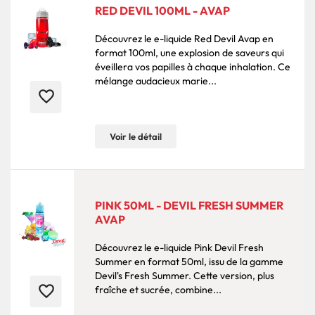
RED DEVIL 100ML - AVAP
Découvrez le e-liquide Red Devil Avap en
format 100ml, une explosion de saveurs qui
éveillera vos papilles à chaque inhalation. Ce
mélange audacieux marie...
favorite_border
Voir le détail
PINK 50ML - DEVIL FRESH SUMMER
AVAP
Découvrez le e-liquide Pink Devil Fresh
Summer en format 50ml, issu de la gamme
Devil's Fresh Summer. Cette version, plus
favorite_border
fraîche et sucrée, combine...