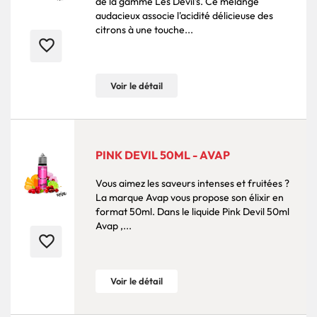
de la gamme Les Devil's. Ce mélange
audacieux associe l'acidité délicieuse des
citrons à une touche...
favorite_border
Voir le détail
PINK DEVIL 50ML - AVAP
Vous aimez les saveurs intenses et fruitées ?
La marque Avap vous propose son élixir en
format 50ml. Dans le liquide Pink Devil 50ml
Avap ,...
favorite_border
Voir le détail