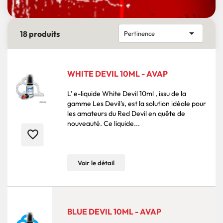

18 produits
Pertinence
WHITE DEVIL 10ML - AVAP
L’ e-liquide White Devil 10ml , issu de la
gamme Les Devil's, est la solution idéale pour
les amateurs du Red Devil en quête de
nouveauté. Ce liquide...
favorite_border
Voir le détail
BLUE DEVIL 10ML - AVAP