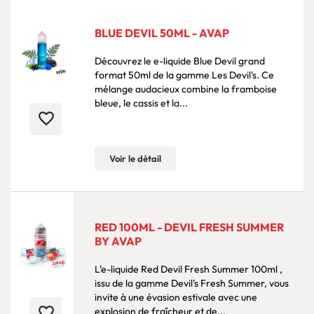
BLUE DEVIL 50ML - AVAP
Découvrez le e-liquide Blue Devil grand
format 50ml de la gamme Les Devil's. Ce
mélange audacieux combine la framboise
bleue, le cassis et la...
favorite_border
Voir le détail
RED 100ML - DEVIL FRESH SUMMER
BY AVAP
L’e-liquide Red Devil Fresh Summer 100ml ,
issu de la gamme Devil's Fresh Summer, vous
invite à une évasion estivale avec une
favorite_border
explosion de fraîcheur et de...