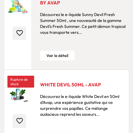
BY AVAP
Découvrez le e-liquide Sunny Devil Fresh
Summer 50ml , une nouveauté de la gamme
Devil's Fresh Summer. Ce petit démon tropical
favorite_border
vous transporte vers...
Voir le détail
Rupture de
stock
WHITE DEVIL 50ML - AVAP
Découvrez le e-liquide White Devil en 50ml
d'Avap, une expérience gustative qui va
surprendre vos papilles. Ce mélange
audacieux reprend les saveurs...
favorite_border