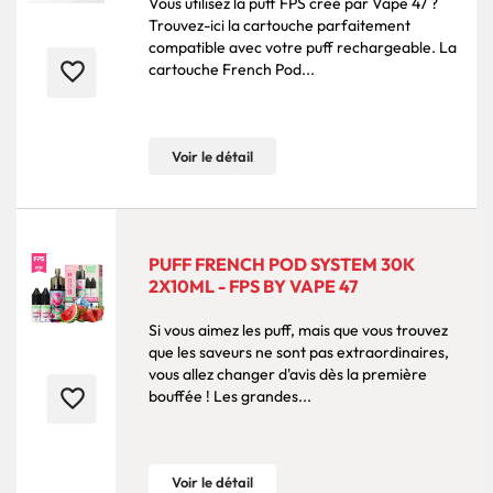
Vous utilisez la puff FPS créé par Vape 47 ?
Trouvez-ici la cartouche parfaitement
compatible avec votre puff rechargeable. La
favorite_border
cartouche French Pod...
Voir le détail
PUFF FRENCH POD SYSTEM 30K
2X10ML - FPS BY VAPE 47
Si vous aimez les puff, mais que vous trouvez
que les saveurs ne sont pas extraordinaires,
vous allez changer d'avis dès la première
favorite_border
bouffée ! Les grandes...
Voir le détail