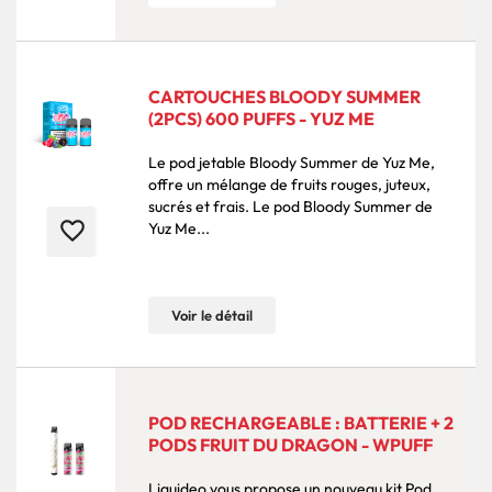
CARTOUCHES BLOODY SUMMER
(2PCS) 600 PUFFS - YUZ ME
Le pod jetable Bloody Summer de Yuz Me,
offre un mélange de fruits rouges, juteux,
sucrés et frais. Le pod Bloody Summer de
favorite_border
Yuz Me...
Voir le détail
POD RECHARGEABLE : BATTERIE + 2
PODS FRUIT DU DRAGON - WPUFF
Liquideo vous propose un nouveau kit Pod