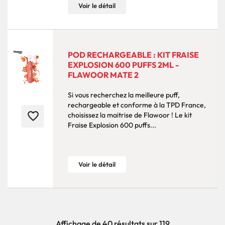
Voir le détail
POD RECHARGEABLE : KIT FRAISE
EXPLOSION 600 PUFFS 2ML -
FLAWOOR MATE 2
Si vous recherchez la meilleure puff,
rechargeable et conforme à la TPD France,
favorite_border
choisissez la maitrise de Flawoor ! Le kit
Fraise Explosion 600 puffs...
Voir le détail
Affichage de 40 résultats sur 119