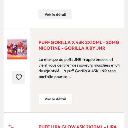
Voir le détail
PUFF GORILLA X 43K 2X10ML - 20MG
NICOTINE - GORILLA X BY JNR
La marque de puffs JNR frappe encore et
vient vous délivrer des saveurs musclées et un
design stylé. La puff Gorilla X 43K JNR sera
favorite_border
parfaite pour se...
Voir le détail
PUFF LIRA GLOW 45K 2X10ML - LIRA