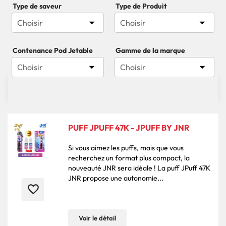
Type de saveur
Type de Produit


Choisir
Choisir
Contenance Pod Jetable
Gamme de la marque


Choisir
Choisir

119 produits
Pertinence
PUFF JPUFF 47K - JPUFF BY JNR
Si vous aimez les puffs, mais que vous
recherchez un format plus compact, la
nouveauté JNR sera idéale ! La puff JPuff 47K
JNR propose une autonomie...
favorite_border
Voir le détail