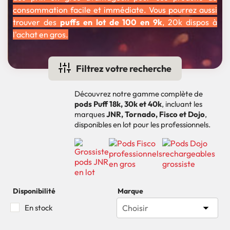
consommation facile et immédiate. Vous pourrez aussi
trouver des
puffs en lot de 100 en 9k
, 20k dispos à
l'achat en gros.
Filtrez votre recherche
Découvrez notre gamme complète de
pods Puff 18k, 30k et 40k
, incluant les
marques
JNR, Tornado, Fisco et Dojo
,
disponibles en lot pour les professionnels.
Disponibilité
Marque

En stock
Choisir