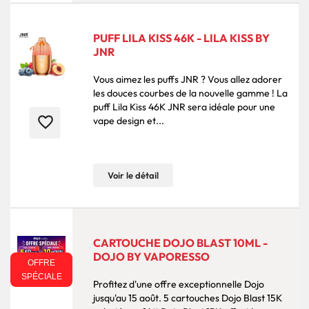
PUFF LILA KISS 46K - LILA KISS BY
JNR
Vous aimez les puffs JNR ? Vous allez adorer
les douces courbes de la nouvelle gamme ! La
puff Lila Kiss 46K JNR sera idéale pour une
favorite_border
vape design et...
Voir le détail
CARTOUCHE DOJO BLAST 10ML -
DOJO BY VAPORESSO
OFFRE
SPÉCIALE
Profitez d'une offre exceptionnelle Dojo
jusqu'au 15 août. 5 cartouches Dojo Blast 15K