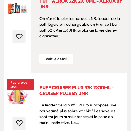
PUFF AEROX 32K 2X10ML - AEROX BY
JNR
On n'arrête plus la marque JNR, leader de la
puff légale et rechargeable en France ! La
puff 32K AeroX JNR prolonge la vie des e-
favorite_border
cigarettes...
Voir le détail
Rupture de
stock
PUFF CRUISER PLUS 37K 2X10ML -
CRUISER PLUS BY JNR
Le leader de la puff TPD vous propose une
nouveauté plus sobre et chic ! Les saveurs
sont toujours aussi intenses et la prise en
favorite_border
main, instinctive. La...