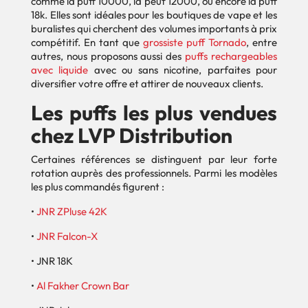
comme la
puff 10000
, la peuf 12000, ou encore la puff
18k. Elles sont idéales pour les boutiques de vape et les
buralistes qui cherchent des volumes importants à prix
compétitif. En tant que
grossiste puff Tornado
, entre
autres, nous proposons aussi des
puffs rechargeables
avec liquide
avec ou sans nicotine, parfaites pour
diversifier votre offre et attirer de nouveaux clients.
Les puffs les plus vendues
chez LVP Distribution
Certaines références se distinguent par leur forte
rotation auprès des professionnels. Parmi les modèles
les plus commandés figurent :
•
JNR ZPluse 42K
•
JNR Falcon-X
• JNR 18K
•
Al Fakher Crown Bar