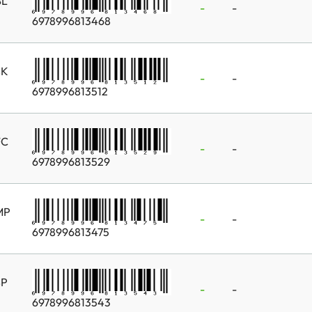
BL
-
-
6978996813468
SK
-
-
6978996813512
FC
-
-
6978996813529
MP
-
-
6978996813475
SP
-
-
6978996813543