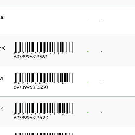
RR
-
-
MX
-
-
6978996813567
WI
-
-
6978996813550
LK
-
-
6978996813420