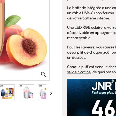
La batterie intégrée a une c
un câble USB-C (non fourni).
de votre batterie interne.
Une
LED RGB
éclairera votre
désactivable en appuyant rap
rechargeable.
Pour les saveurs, vous aurez 
descriptif de chaque goût puf
en dessous.
Chaque puff est vendue chez
sel de nicotine
, de quoi obten
search
