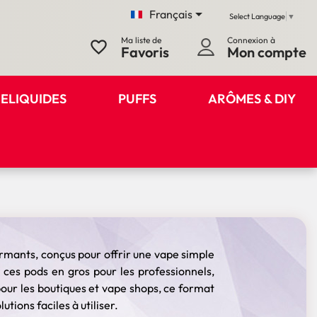

Français
Select Language
▼
Ma liste de
Connexion à
favorite_border
Favoris
Mon compte
ELIQUIDES
PUFFS
ARÔMES & DIY
rmants, conçus pour offrir une vape simple
 ces pods en gros pour les professionnels,
pour les boutiques et vape shops, ce format
tions faciles à utiliser.