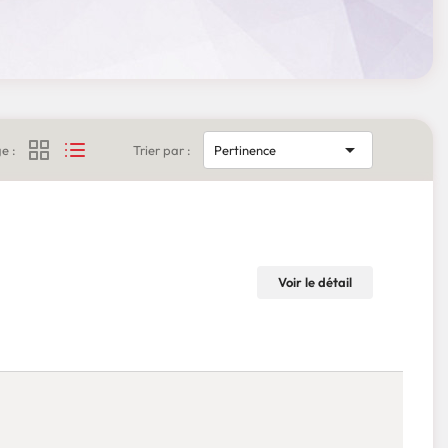

e :
Trier par :
Pertinence
Voir le détail