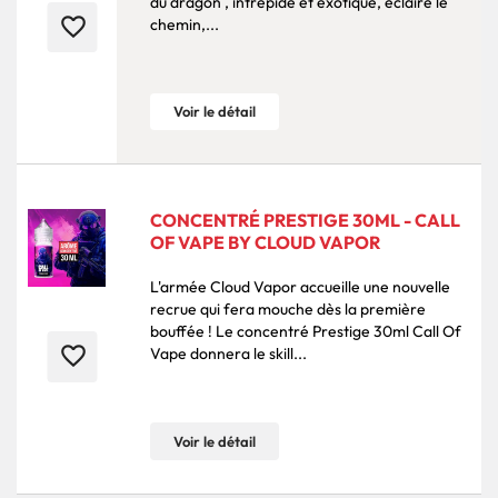
du dragon , intrépide et exotique, éclaire le
favorite_border
chemin,...
Voir le détail
CONCENTRÉ PRESTIGE 30ML - CALL
OF VAPE BY CLOUD VAPOR
L'armée Cloud Vapor accueille une nouvelle
recrue qui fera mouche dès la première
bouffée ! Le concentré Prestige 30ml Call Of
favorite_border
Vape donnera le skill...
Voir le détail