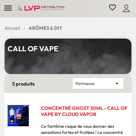

favorite_border
Accueil
ARÔMES & DIY
CALL OF VAPE

5 produits
Pertinence
CONCENTRÉ GHOST 30ML - CALL OF
VAPE BY CLOUD VAPOR
Ce fantôme risque de vous donner des
sensations fortes et fruitées ! Le concentré