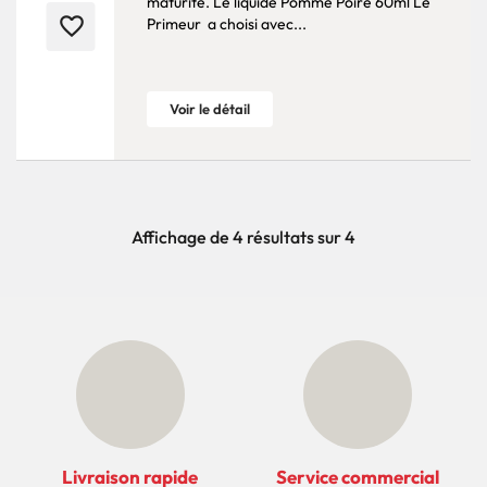
maturité. Le liquide Pomme Poire 60ml Le
favorite_border
Primeur a choisi avec...
Voir le détail
Affichage de 4 résultats sur 4
Livraison rapide
Service commercial