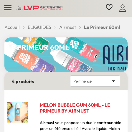

favorite_border
Accueil
ELIQUIDES
Airmust
Le Primeur 60ml
LE PRIMEUR 60ML

4 produits
Pertinence
MELON BUBBLE GUM 60ML - LE
PRIMEUR BY AIRMUST
Airmust vous propose un duo incontrounable
pour un été ensoleillé ! Avec le liquide Melon