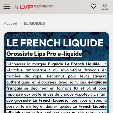

favorite_border
Accueil
ELIQUIDES
LE FRENCH LIQUIDE
Grossiste Lips Pro e-liquide
Découvrez la marque
Eliquide Le French Liquide
, un
véritable ambassadeur du savoir-faire français en
matière de vape. Reconnus pour leurs saveurs
authentiques et élaborées avec soin, ces
e-liquides
français
se déclinent en formats 10 et 50ml pour
répondre aux préférences de chaque vapoteur. En tant
que
grossiste Le French Liquide
, nous vous offrons la
possibilité d'intégrer des e-liquides
Le French Liquide
officiels
dans votre boutique, assurant des produits de