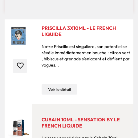

144 produits
Pertinence
PRISCILLA 3X10ML - LE FRENCH
LIQUIDE
Notre Priscilla est singulière, son potentiel se
révèle immédiatement en bouche : citron vert
, hibiscus et grenade s’enlacent et défilent par
favorite_border
vagues...
Voir le détail
CUBAIN 10ML - SENSATION BY LE
FRENCH LIQUIDE
Laissez-vous séduire par le Cubain 10ml