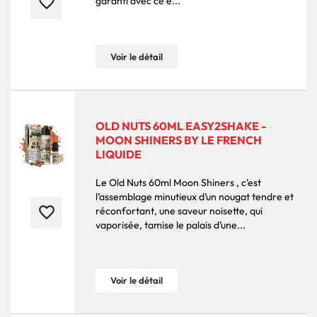
favorite_border
garanti avec ce e...
Voir le détail
OLD NUTS 60ML EASY2SHAKE -
MOON SHINERS BY LE FRENCH
LIQUIDE
Le Old Nuts 60ml Moon Shiners , c’est
l’assemblage minutieux d’un nougat tendre et
favorite_border
réconfortant, une saveur noisette, qui
vaporisée, tamise le palais d’une...
Voir le détail