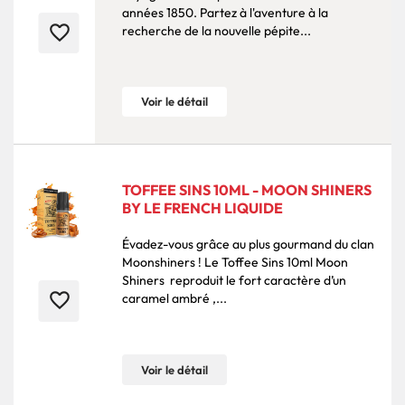
années 1850. Partez à l'aventure à la
favorite_border
recherche de la nouvelle pépite...
Voir le détail
TOFFEE SINS 10ML - MOON SHINERS
BY LE FRENCH LIQUIDE
Évadez-vous grâce au plus gourmand du clan
Moonshiners ! Le Toffee Sins 10ml Moon
Shiners reproduit le fort caractère d’un
favorite_border
caramel ambré ,...
Voir le détail