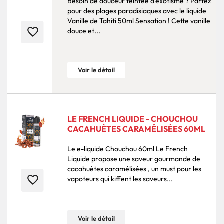
Besoin de douceur teintée d'exotisme ? Partez
pour des plages paradisiaques avec le liquide
Vanille de Tahiti 50ml Sensation ! Cette vanille
favorite_border
douce et...
Voir le détail
LE FRENCH LIQUIDE - CHOUCHOU
CACAHUÈTES CARAMÉLISÉES 60ML
Le e-liquide Chouchou 60ml Le French
Liquide propose une saveur gourmande de
cacahuètes caramélisées , un must pour les
favorite_border
vapoteurs qui kiffent les saveurs...
Voir le détail