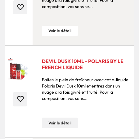
nuage à la fois givré et fruité. Pour la
favorite_border
composition, vos sens se...
Voir le détail
DEVIL DUSK 10ML - POLARIS BY LE
FRENCH LIQUIDE
Faites le plein de fraîcheur avec cet e-liquide
Polaris Devil Dusk 10ml et entrez dans un
nuage à la fois givré et fruité. Pour la
favorite_border
composition, vos sens...
Voir le détail