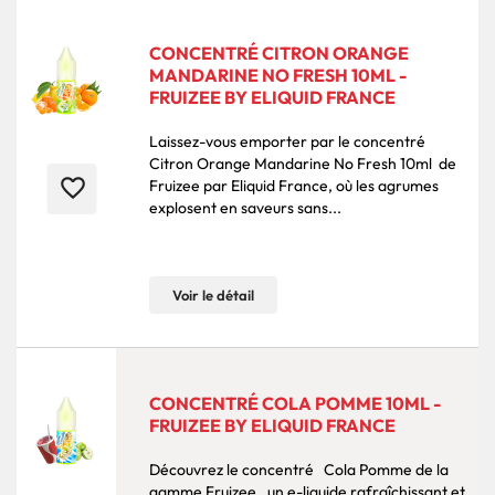
CONCENTRÉ CITRON ORANGE
MANDARINE NO FRESH 10ML -
FRUIZEE BY ELIQUID FRANCE
Laissez-vous emporter par le concentré
Citron Orange Mandarine No Fresh 10ml de
favorite_border
Fruizee par Eliquid France, où les agrumes
explosent en saveurs sans...
Voir le détail
CONCENTRÉ COLA POMME 10ML -
FRUIZEE BY ELIQUID FRANCE
Découvrez le concentré Cola Pomme de la
gamme Fruizee , un e-liquide rafraîchissant et