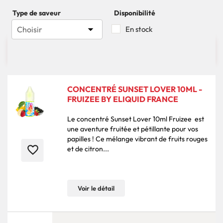
Type de saveur
Disponibilité

Choisir
En stock

17 produits
Pertinence
CONCENTRÉ SUNSET LOVER 10ML -
FRUIZEE BY ELIQUID FRANCE
Le concentré Sunset Lover 10ml Fruizee est
une aventure fruitée et pétillante pour vos
papilles ! Ce mélange vibrant de fruits rouges
favorite_border
et de citron...
Voir le détail