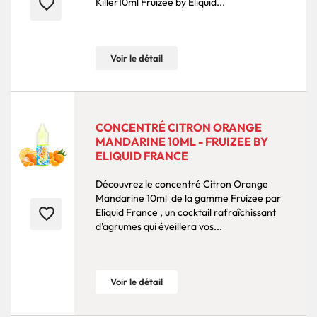
favorite_border
Killer10ml Fruizee by Eliquid...
Voir le détail
CONCENTRÉ CITRON ORANGE
MANDARINE 10ML - FRUIZEE BY
ELIQUID FRANCE
Découvrez le concentré Citron Orange
Mandarine 10ml de la gamme Fruizee par
favorite_border
Eliquid France , un cocktail rafraîchissant
d'agrumes qui éveillera vos...
Voir le détail