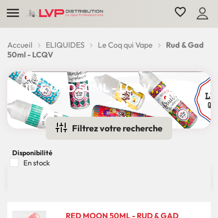

favorite_border
Accueil
ELIQUIDES
Le Coq qui Vape
Rud & Gad
50ml - LCQV
RUD & GAD 50ML - LCQV
Filtrez votre recherche
Disponibilité
En stock

Il y a 1 produit.
Pertinence
RED MOON 50ML - RUD & GAD