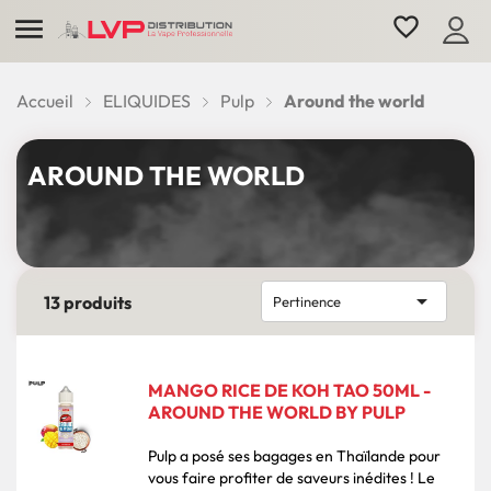

favorite_border
Accueil
ELIQUIDES
Pulp
Around the world
AROUND THE WORLD

13 produits
Pertinence
MANGO RICE DE KOH TAO 50ML -
AROUND THE WORLD BY PULP
Pulp a posé ses bagages en Thaïlande pour
vous faire profiter de saveurs inédites ! Le