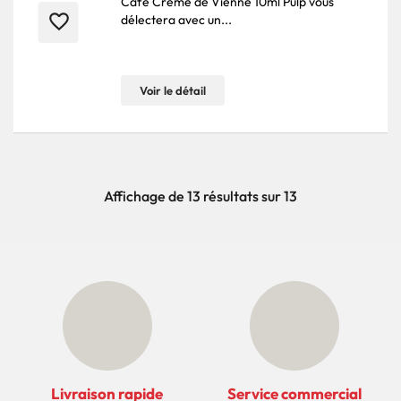
Café Crème de Vienne 10ml Pulp vous
favorite_border
délectera avec un...
Voir le détail
Affichage de 13 résultats sur 13
Livraison rapide
Service commercial