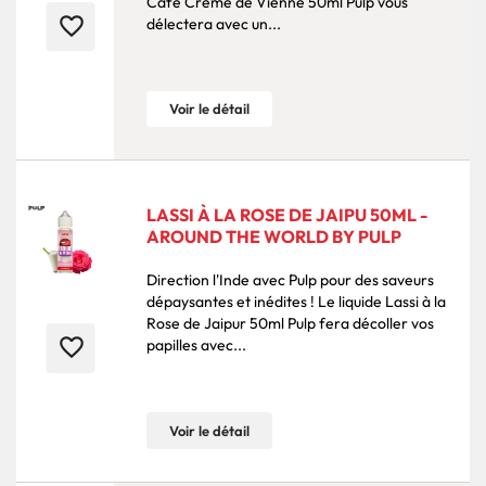
Café Crème de Vienne 50ml Pulp vous
favorite_border
délectera avec un...
Voir le détail
LASSI À LA ROSE DE JAIPU 50ML -
AROUND THE WORLD BY PULP
Direction l'Inde avec Pulp pour des saveurs
dépaysantes et inédites ! Le liquide Lassi à la
Rose de Jaipur 50ml Pulp fera décoller vos
favorite_border
papilles avec...
Voir le détail