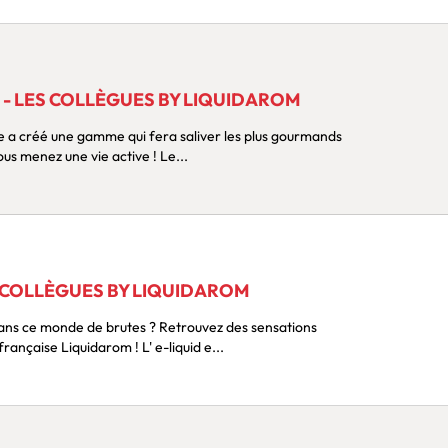
 - LES COLLÈGUES BY LIQUIDAROM
e a créé une gamme qui fera saliver les plus gourmands
d'entre vous, spécialement si vous menez une vie active ! Le...
S COLLÈGUES BY LIQUIDAROM
ans ce monde de brutes ? Retrouvez des sensations
régressives avec la nouveauté française Liquidarom ! L' e-liquid e...