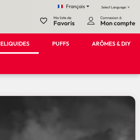

Français
Select Language
▼
Ma liste de
Connexion à
favorite_border
Favoris
Mon compte
ELIQUIDES
PUFFS
ARÔMES & DIY