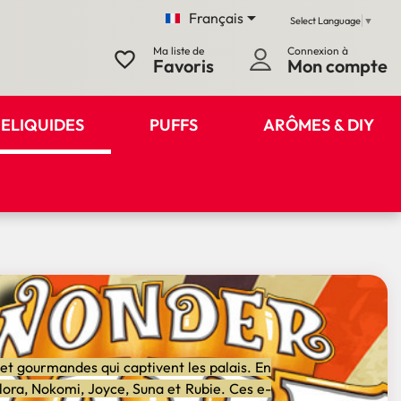

Français
Select Language
▼
Ma liste de
Connexion à
favorite_border
Favoris
Mon compte
ELIQUIDES
PUFFS
ARÔMES & DIY
et gourmandes qui captivent les palais. En
Flora, Nokomi, Joyce, Suna et Rubie. Ces e-