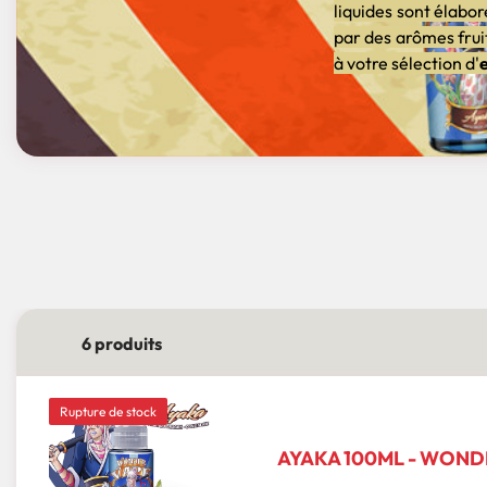
liquides sont élabo
par des arômes frui
à votre sélection d'
6 produits
Rupture de stock
AYAKA 100ML - WOND