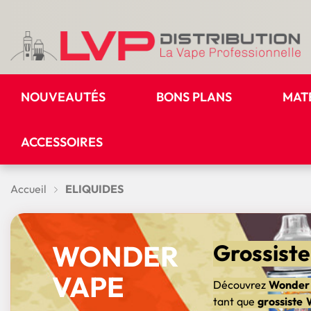
NOUVEAUTÉS
BONS PLANS
MAT
ACCESSOIRES
Accueil
ELIQUIDES
WONDER
Grossiste
VAPE
Découvrez
Wonder
tant que
grossiste