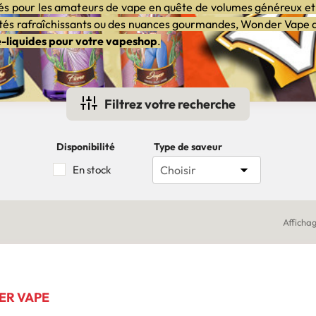
rés pour les amateurs de vape en quête de volumes généreux et 
tés rafraîchissants ou des nuances gourmandes, Wonder Vape a
e-liquides pour votre vapeshop
.
Filtrez votre recherche
Disponibilité
Type de saveur

En stock
Choisir
Affichag
ER VAPE