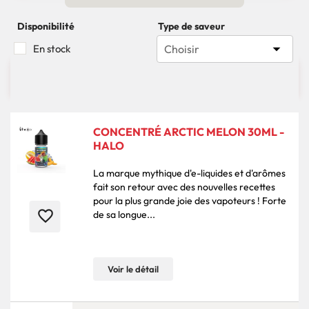
Disponibilité
Type de saveur

En stock
Choisir

13 produits
Pertinence
CONCENTRÉ ARCTIC MELON 30ML -
HALO
La marque mythique d'e-liquides et d'arômes
fait son retour avec des nouvelles recettes
pour la plus grande joie des vapoteurs ! Forte
favorite_border
de sa longue...
Voir le détail