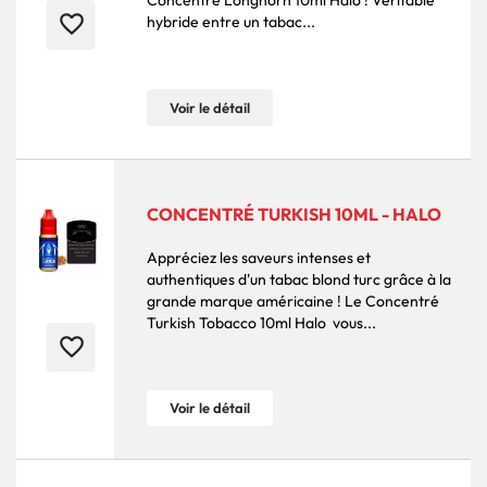
Concentré Longhorn 10ml Halo ! Véritable
favorite_border
hybride entre un tabac...
Voir le détail
CONCENTRÉ TURKISH 10ML - HALO
Appréciez les saveurs intenses et
authentiques d'un tabac blond turc grâce à la
grande marque américaine ! Le Concentré
Turkish Tobacco 10ml Halo vous...
favorite_border
Voir le détail