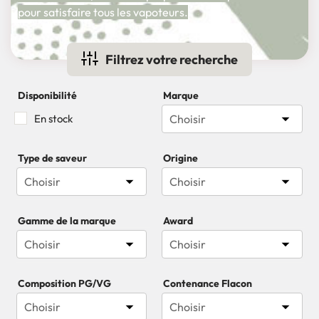
pour satisfaire tous les vapoteurs.
Filtrez votre recherche
Disponibilité
Marque

En stock
Choisir
Type de saveur
Origine


Choisir
Choisir
Gamme de la marque
Award


Choisir
Choisir
Composition PG/VG
Contenance Flacon


Choisir
Choisir