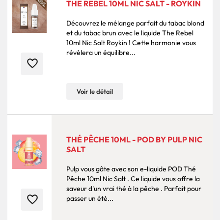
THE REBEL 10ML NIC SALT - ROYKIN
Découvrez le mélange parfait du tabac blond
et du tabac brun avec le liquide The Rebel
10ml Nic Salt Roykin ! Cette harmonie vous
révèlera un équilibre...
favorite_border
Voir le détail
THÉ PÊCHE 10ML - POD BY PULP NIC
SALT
Pulp vous gâte avec son e-liquide POD Thé
Pêche 10ml Nic Salt . Ce liquide vous offre la
saveur d'un vrai thé à la pêche . Parfait pour
favorite_border
passer un été...