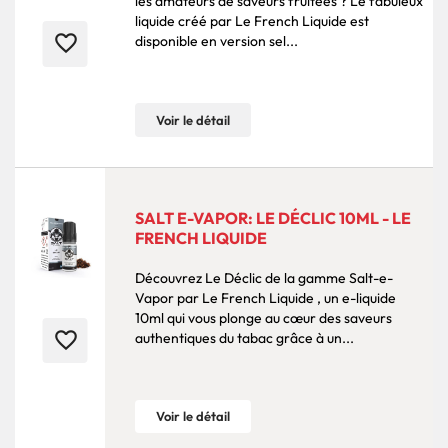
les amateurs de saveurs fruitées ? Le fabuleux
liquide créé par Le French Liquide est
favorite_border
disponible en version sel...
Voir le détail
SALT E-VAPOR: LE DÉCLIC 10ML - LE
FRENCH LIQUIDE
Découvrez Le Déclic de la gamme Salt-e-
Vapor par Le French Liquide , un e-liquide
10ml qui vous plonge au cœur des saveurs
favorite_border
authentiques du tabac grâce à un...
Voir le détail