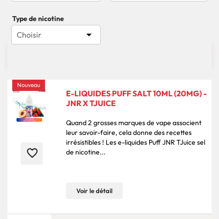
Type de nicotine

Choisir

358 produits
Pertinence
Nouveau
E-LIQUIDES PUFF SALT 10ML (20MG) -
JNR X TJUICE
Quand 2 grosses marques de vape associent
leur savoir-faire, cela donne des recettes
irrésistibles ! Les e-liquides Puff JNR TJuice sel
favorite_border
de nicotine...
Voir le détail