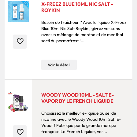
X-FREEZ BLUE 10ML NIC SALT -
ROYKIN
Besoin de fraîcheur ? Avec le liquide X-Freez
Blue 10ml Nic Salt Roykin , givrez vos sens
avec un mélange de menthe et de menthol
favorite_border
sorti du permafrost !...
Voir le détail
WOODY WOOD 10ML - SALT E-
VAPOR BY LE FRENCH LIQUIDE
Choisissez le meilleur e-liquide au sel de
nicotine avec le Woody Wood 10ml Salt E-
Vapor ! Fabriqué par la grande marque
favorite_border
française Le French Liquide, vos...