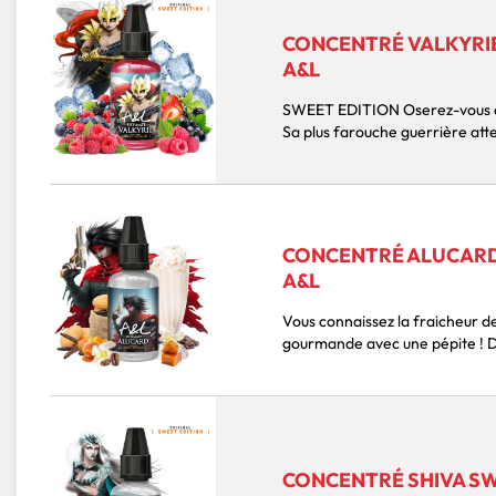
CONCENTRÉ VALKYRIE
A&L
SWEET EDITION Oserez-vous affronter cette incontournable d'Arômes et Liquides ?
CONCENTRÉ ALUCARD 
A&L
Vous connaissez la fraicheur d
go
CONCENTRÉ SHIVA SWE