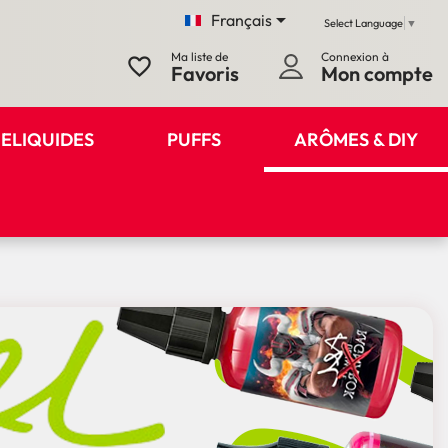

Français
Select Language
▼
Ma liste de
Connexion à
favorite_border
Favoris
Mon compte
ELIQUIDES
PUFFS
ARÔMES & DIY