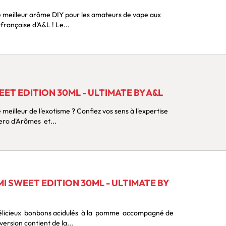
agrumes ? Choisissez la qualité française d'A&L ! Le...
T EDITION 30ML - ULTIMATE BY A&L
ury Zero d'Arômes et...
 SWEET EDITION 30ML - ULTIMATE BY
leur pointe de fraicheur Cette version contient de la...