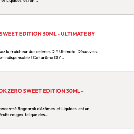
t Liquides est un...
WEET EDITION 30ML - ULTIMATE BY
leur facette gourmande avec cet indispensable ! Cet arôme DIY...
K ZERO SWEET EDITION 30ML -
mélange fruité aux saveurs de fruits rouges tel que des...