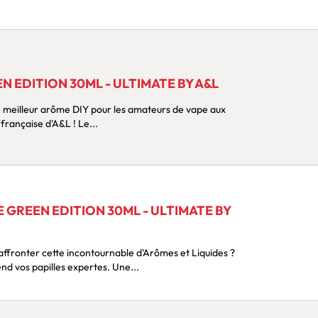
 EDITION 30ML - ULTIMATE BY A&L
agrumes ? Choisissez la qualité française d'A&L ! Le...
GREEN EDITION 30ML - ULTIMATE BY
Sa plus farouche guerrière attend vos papilles expertes. Une...