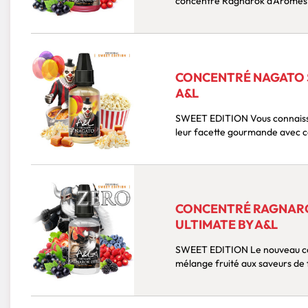
concentré Ragnarok d'Arômes e
CONCENTRÉ NAGATO S
A&L
SWEET EDITION Vous connaissez la fraicheur des arômes DIY Ultimate. Découvrez
CONCENTRÉ RAGNARO
ULTIMATE BY A&L
SWEET EDITION Le nouveau concentré Ragnarok d'Arômes et Liquides est un