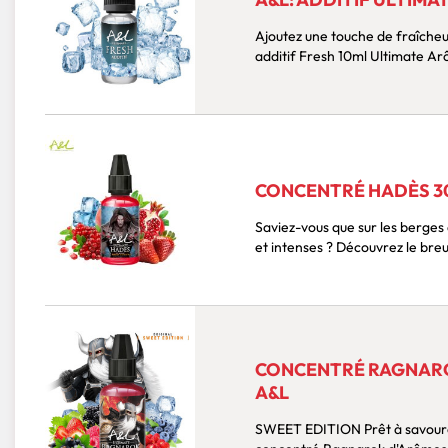
Ajoutez une touche de fraîcheur 
CONCENTRÉ HADÈS 30
Saviez-vous que sur les berges
et intenses ? Découvrez le bre
CONCENTRÉ RAGNAROK
A&L
SWEET EDITION Prêt à savourer la recette iconique signée Ultimate ? Le nouveau