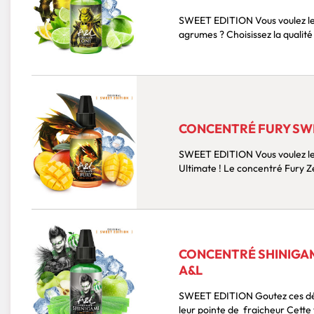
SWEET EDITION Vous voulez le meilleur arôme DIY pour les amateurs de vape aux
CONCENTRÉ FURY SWEE
SWEET EDITION Vous voulez le meilleur de l'exotisme ? Confiez vos sens à l'expertise
Ultimate ! Le concentré F
CONCENTRÉ SHINIGAMI
A&L
SWEET EDITION Goutez ces délicieux bonbons acidulés à la pomme accompagné de