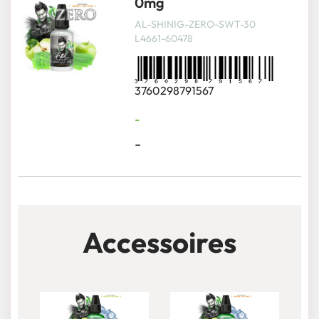
0mg
AL-SHINIG-ZERO-SWT-30
L4661-60478
3760298791567
-
-
Accessoires