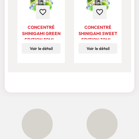
favorite_border
favorite_border
CONCENTRÉ
CONCENTRÉ
SHINIGAMI GREEN
SHINIGAMI SWEET
EDITION 30ML -
EDITION 30ML -
ULTIMATE BY A&L
ULTIMATE BY A&L
Voir le détail
Voir le détail