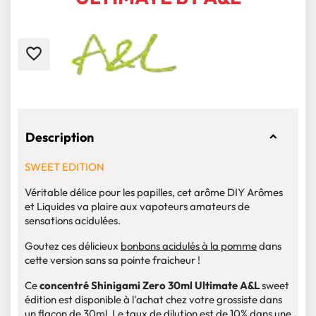
favorite_border
Description
SWEET EDITION
Véritable délice pour les papilles, cet arôme DIY Arômes
et Liquides va plaire aux vapoteurs amateurs de
sensations acidulées.
Goutez ces délicieux
bonbons acidulés à la pomme
dans
cette version sans sa pointe fraicheur !
Ce
concentré Shinigami Zero 30ml Ultimate A&L
sweet
édition est disponible à l'achat chez votre grossiste dans
un flacon de 30ml. Le taux de dilution est de 10% dans une