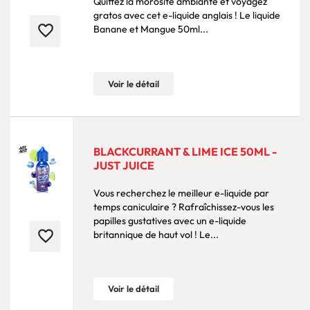
Quittez la morosité ambiante et voyagez
gratos avec cet e-liquide anglais ! Le liquide
favorite_border
Banane et Mangue 50ml...
Voir le détail
BLACKCURRANT & LIME ICE 50ML -
JUST JUICE
Vous recherchez le meilleur e-liquide par
temps caniculaire ? Rafraîchissez-vous les
papilles gustatives avec un e-liquide
favorite_border
britannique de haut vol ! Le...
Voir le détail