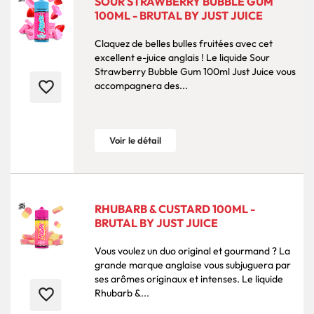
SOUR STRAWBERRY BUBBLE GUM
100ML - BRUTAL BY JUST JUICE
Claquez de belles bulles fruitées avec cet
excellent e-juice anglais ! Le liquide Sour
Strawberry Bubble Gum 100ml Just Juice vous
favorite_border
accompagnera des...
Voir le détail
RHUBARB & CUSTARD 100ML -
BRUTAL BY JUST JUICE
Vous voulez un duo original et gourmand ? La
grande marque anglaise vous subjuguera par
ses arômes originaux et intenses. Le liquide
favorite_border
Rhubarb &...