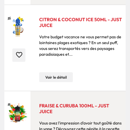
CITRON & COCONUT ICE 50ML - JUST
JUICE
Votre budget vacance ne vous permet pas de
lointaines plages exotiques ? En un seul puff,
vous serez transportés vers des paysages
favorite_border
paradisiaques et...
Voir le détail
FRAISE & CURUBA 100ML - JUST
JUICE
Vous avez l'impression d'avoir tout goûté dans
la vape ? Découvrez cette pépite à la recette