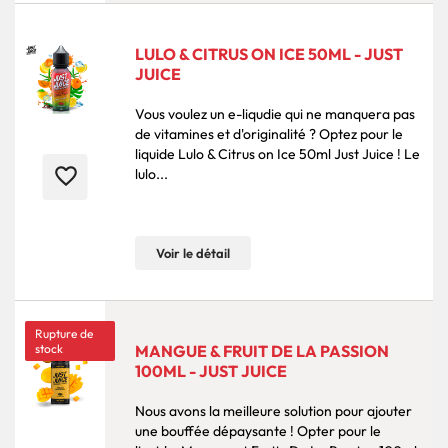
LULO & CITRUS ON ICE 50ML - JUST
JUICE
Vous voulez un e-liqudie qui ne manquera pas
de vitamines et d'originalité ? Optez pour le
liquide Lulo & Citrus on Ice 50ml Just Juice ! Le
favorite_border
lulo...
Voir le détail
Rupture de
stock
MANGUE & FRUIT DE LA PASSION
100ML - JUST JUICE
Nous avons la meilleure solution pour ajouter
une bouffée dépaysante ! Opter pour le