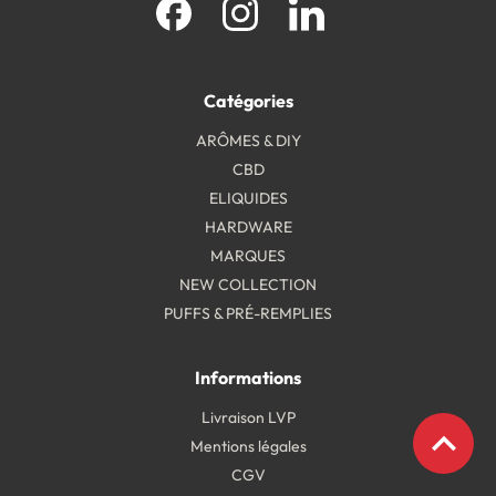
Facebook
Instagram
LinkedIn
Catégories
ARÔMES & DIY
CBD
ELIQUIDES
HARDWARE
MARQUES
NEW COLLECTION
PUFFS & PRÉ-REMPLIES
Informations
Livraison LVP
expand_less
Mentions légales
CGV