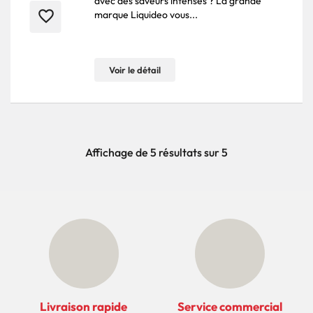
avec des saveurs intenses ? La grande
favorite_border
marque Liquideo vous...
Voir le détail
Affichage de 5 résultats sur 5
Livraison rapide
Service commercial