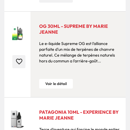
OG 30ML - SUPREME BY MARIE
JEANNE
Le e-liquide Supreme OG est l’alliance
parfaite d'un mix de terpènes de chanvre
naturel. Ce mélange de terpènes naturels
favorite_border
hors du commun a l’arrière-goût...
Voir le détail
PATAGONIA 10ML - EXPERIENCE BY
MARIE JEANNE
Terre d’aventure qui fascine le monde entier