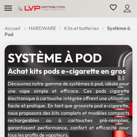

favorite_border
Accueil
HARDWARE
Kits et batteries
Système à
Pod
SYSTÈME À POD
Achat kits pods e-cigarette en gros
Découvrez notre gamme de systèmes à pod, idéale pour
une vape simple et efficace. Ces pods cigarette
électronique à cartouche intégrée offrent une utilisation
facile et pratique. En tant que grossiste pod e-cigarette,
nous proposons des kits complets et modèles compacts
rechargeables ou à cartouches pré-remplies,
garantissant performance, confort et efficacité pour
tous les profils de vapoteurs.