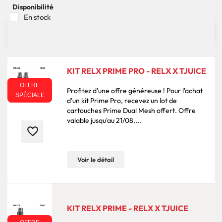
Disponibilité
En stock

99 produits
Pertinence
KIT RELX PRIME PRO - RELX X TJUICE
OFFRE
Profitez d'une offre généreuse ! Pour l'achat
SPÉCIALE
d'un kit Prime Pro, recevez un lot de
cartouches Prime Dual Mesh offert. Offre
valable jusqu'au 21/08....
favorite_border
Voir le détail
KIT RELX PRIME - RELX X TJUICE