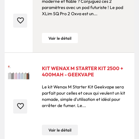
moderne et fiable ? Conjuguez ces 2
paramètres avec un pod futuriste ! Le pod
XLim SQ Pro 2 Oxva est un...
favorite_border
Voir le détail
KIT WENAX M STARTER KIT 2500 +
400MAH - GEEKVAPE
Le kit Wenax M Starter Kit Geekvape sera
parfait pour celles et ceux qui veulent un kit
nomade, simple d'utilisation et idéal pour
favorite_border
arrêter de fumer. Le...
Voir le détail