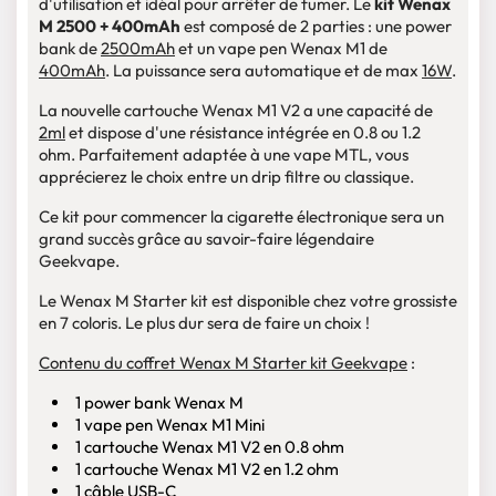
d'utilisation et idéal pour arrêter de fumer. Le
kit Wenax
M 2500 + 400mAh
est composé de 2 parties : une power
bank de
2500mAh
et un vape pen Wenax M1 de
400mAh
. La puissance sera automatique et de max
16W
.
La nouvelle cartouche Wenax M1 V2 a une capacité de
2ml
et dispose d'une résistance intégrée en 0.8 ou 1.2
ohm. Parfaitement adaptée à une vape MTL, vous
apprécierez le choix entre un drip filtre ou classique.
Ce kit pour commencer la cigarette électronique sera un
grand succès grâce au savoir-faire légendaire
Geekvape.
Le Wenax M Starter kit est disponible chez votre grossiste
en 7 coloris. Le plus dur sera de faire un choix !
Contenu du coffret Wenax M Starter kit Geekvape
:
1 power bank Wenax M
1 vape pen Wenax M1 Mini
1 cartouche Wenax M1 V2 en 0.8 ohm
1 cartouche Wenax M1 V2 en 1.2 ohm
1 câble USB-C