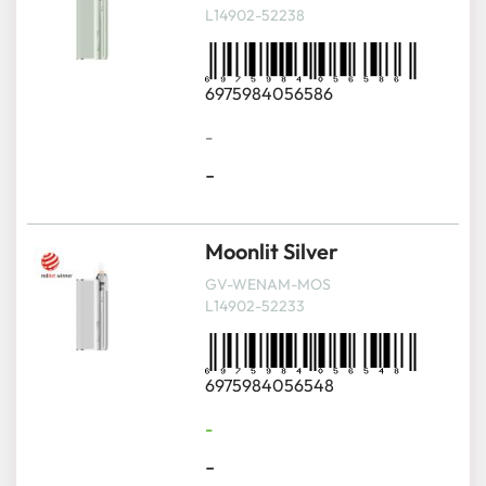
L14902-52238
6975984056586
-
-
Moonlit Silver
GV-WENAM-MOS
L14902-52233
6975984056548
-
-