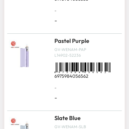
-
-
Pastel Purple
GV-WENAM-PAP
L14902-52236
6975984056562
-
-
Slate Blue
GV-WENAM-SLB