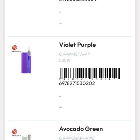
-
-
Violet Purple
GV-WMSTA-VP
58519
6978271530202
-
-
Avocado Green
GV-WENAM-AVG