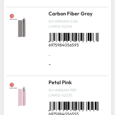
Carbon Fiber Gray
GV-WENAM-CAG
L14902-52234
6975984056593
-
-
Petal Pink
GV-WENAM-PEP
L14902-52235
6975984056555