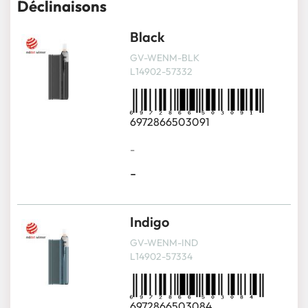
Déclinaisons
Black
GV-WENM-BLK
L14902-57332
6972866503091
-
-
Indigo
GV-WENM-IND
L14902-57334
6972866503084