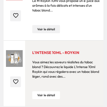
Le M Roykin 10ml vous propose un e-juice aux
arômes à la fois délicats et intenses d'un
tabac blond...
favorite_border
Voir le détail
L'INTENSE 10ML - ROYKIN
Vous aimez les saveurs réalistes du tabac
blond ? Découvrez le liquide L'Intense 10ml
Roykin qui vous régalera avec un tabac blond
léger, rond avec des...
favorite_border
Voir le détail