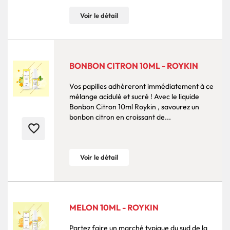
Voir le détail
BONBON CITRON 10ML - ROYKIN
Vos papilles adhèreront immédiatement à ce
mélange acidulé et sucré ! Avec le liquide
Bonbon Citron 10ml Roykin , savourez un
bonbon citron en croissant de...
favorite_border
Voir le détail
MELON 10ML - ROYKIN
Partez faire un marché typique du sud de la