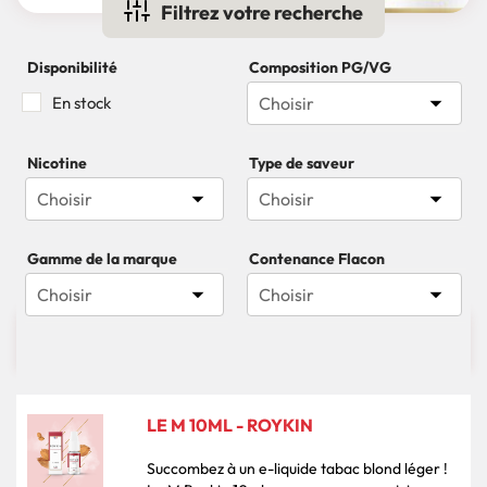
Filtrez votre recherche
Disponibilité
Composition PG/VG

En stock
Choisir
Nicotine
Type de saveur


Choisir
Choisir
Gamme de la marque
Contenance Flacon


Choisir
Choisir

85 produits
Pertinence
LE M 10ML - ROYKIN
Succombez à un e-liquide tabac blond léger !