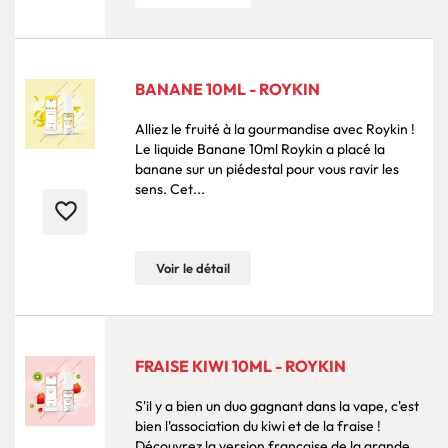
BANANE 10ML - ROYKIN
Alliez le fruité à la gourmandise avec Roykin !
Le liquide Banane 10ml Roykin a placé la
banane sur un piédestal pour vous ravir les
sens. Cet...
favorite_border
Voir le détail
FRAISE KIWI 10ML - ROYKIN
S'il y a bien un duo gagnant dans la vape, c'est
bien l'association du kiwi et de la fraise !
Découvrez la version française de la grande