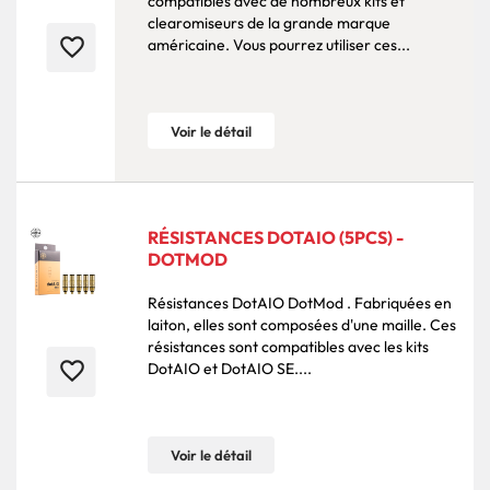
compatibles avec de nombreux kits et
clearomiseurs de la grande marque
favorite_border
américaine. Vous pourrez utiliser ces...
Voir le détail
RÉSISTANCES DOTAIO (5PCS) -
DOTMOD
Résistances DotAIO DotMod . Fabriquées en
laiton, elles sont composées d'une maille. Ces
résistances sont compatibles avec les kits
favorite_border
DotAIO et DotAIO SE....
Voir le détail