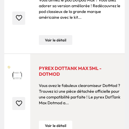
Vous aimiez le pod Dotpod Max ? Vous allez
adorer sa version améliorée ! Redécouvrez le
pod classieux de la grande marque
favorite_border
américaine avec le kit...
Voir le détail
PYREX DOTTANK MAX 5ML -
DOTMOD
Vous avez le fabuleux clearomiseur DotMod ?
Trouvez ici une pièce détachée officielle pour
une compatibilité parfaite ! Le pyrex DotTank
favorite_border
Max Dotmod a...
Voir le détail