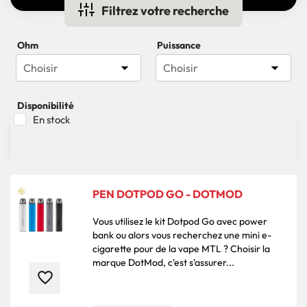
Filtrez votre recherche
Ohm
Puissance


Choisir
Choisir
Disponibilité
En stock

16 produits
Pertinence
PEN DOTPOD GO - DOTMOD
Vous utilisez le kit Dotpod Go avec power
bank ou alors vous recherchez une mini e-
cigarette pour de la vape MTL ? Choisir la
marque DotMod, c'est s'assurer...
favorite_border