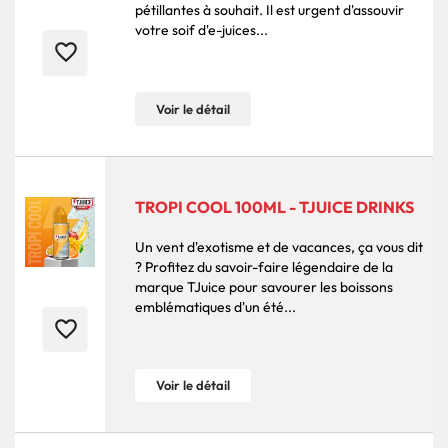
pétillantes à souhait. Il est urgent d'assouvir
votre soif d'e-juices...
favorite_border
Voir le détail
TROPI COOL 100ML - TJUICE DRINKS
Un vent d'exotisme et de vacances, ça vous dit
? Profitez du savoir-faire légendaire de la
marque TJuice pour savourer les boissons
emblématiques d'un été...
favorite_border
Voir le détail