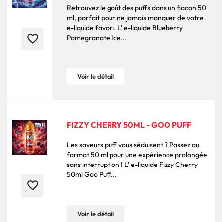
Retrouvez le goût des puffs dans un flacon 50
ml, parfait pour ne jamais manquer de votre
e-liquide favori. L' e-liquide Blueberry
favorite_border
Pomegranate Ice...
Voir le détail
FIZZY CHERRY 50ML - GOO PUFF
Les saveurs puff vous séduisent ? Passez au
format 50 ml pour une expérience prolongée
sans interruption ! L' e-liquide Fizzy Cherry
50ml Goo Puff...
favorite_border
Voir le détail