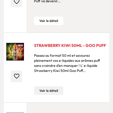
favorite_border
Puff va devenir...
Voir le détail
STRAWBERRY KIWI 50ML - GOO PUFF
Passez au format 50 ml et savourez
pleinement vos e-liquides aux arômes puff
sans craindre d’en manquer ! L' e-liquide
Strawberry Kiwi 50ml Goo Puff...
favorite_border
Voir le détail