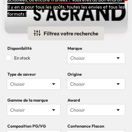
Il y en a pour tous les goûts, toutes les envies et tous les
formats !
Filtrez votre recherche
Disponibilité
Marque

En stock
Choisir
Type de saveur
Origine


Choisir
Choisir
Gamme de la marque
Award


Choisir
Composition PG/VG
Contenance Flacon