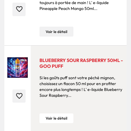
toujours à portée de main ! L' e-liquide
favorite_border
Pineapple Peach Mango 50ml...
Voir le détail
BLUEBERRY SOUR RASPBERRY 50ML -
GOO PUFF
Si les goûts puff sont votre péché mignon,
choisissez un flacon 50 ml pour en profiter
encore plus longtemps ! L' e-liquide Blueberry
favorite_border
Sour Raspberry...
Voir le détail