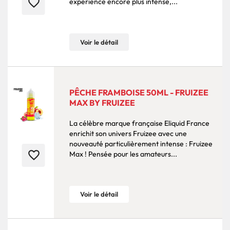
favorite_border
expérience encore plus intense,...
Voir le détail
PÊCHE FRAMBOISE 50ML - FRUIZEE
MAX BY FRUIZEE
La célèbre marque française Eliquid France
enrichit son univers Fruizee avec une
nouveauté particulièrement intense : Fruizee
favorite_border
Max ! Pensée pour les amateurs...
Voir le détail