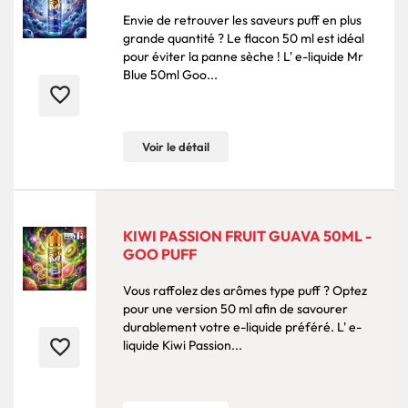
Envie de retrouver les saveurs puff en plus
grande quantité ? Le flacon 50 ml est idéal
pour éviter la panne sèche ! L' e-liquide Mr
Blue 50ml Goo...
favorite_border
Voir le détail
KIWI PASSION FRUIT GUAVA 50ML -
GOO PUFF
Vous raffolez des arômes type puff ? Optez
pour une version 50 ml afin de savourer
durablement votre e-liquide préféré. L' e-
favorite_border
liquide Kiwi Passion...