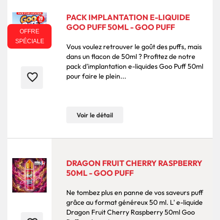
PACK IMPLANTATION E-LIQUIDE
GOO PUFF 50ML - GOO PUFF
OFFRE
SPÉCIALE
Vous voulez retrouver le goût des puffs, mais
dans un flacon de 50ml ? Profitez de notre
pack d'implantation e-liquides Goo Puff 50ml
favorite_border
pour faire le plein...
Voir le détail
DRAGON FRUIT CHERRY RASPBERRY
50ML - GOO PUFF
Ne tombez plus en panne de vos saveurs puff
grâce au format généreux 50 ml. L' e-liquide
Dragon Fruit Cherry Raspberry 50ml Goo