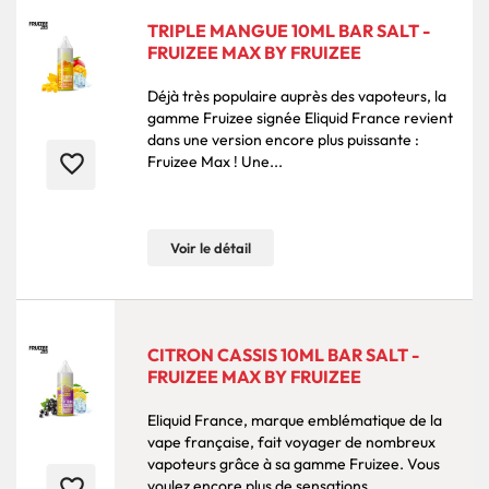
TRIPLE MANGUE 10ML BAR SALT -
FRUIZEE MAX BY FRUIZEE
Déjà très populaire auprès des vapoteurs, la
gamme Fruizee signée Eliquid France revient
dans une version encore plus puissante :
favorite_border
Fruizee Max ! Une...
Voir le détail
CITRON CASSIS 10ML BAR SALT -
FRUIZEE MAX BY FRUIZEE
Eliquid France, marque emblématique de la
vape française, fait voyager de nombreux
vapoteurs grâce à sa gamme Fruizee. Vous
favorite_border
voulez encore plus de sensations...