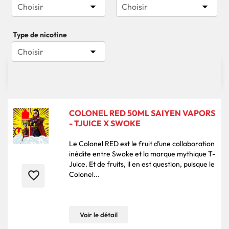


Choisir
Choisir
Type de nicotine

Choisir

3004 produits
Pertinence
COLONEL RED 50ML SAIYEN VAPORS
- TJUICE X SWOKE
Le Colonel RED est le fruit d’une collaboration
inédite entre Swoke et la marque mythique T-
Juice. Et de fruits, il en est question, puisque le
favorite_border
Colonel...
Voir le détail