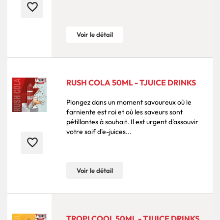
favorite_border
Voir le détail
RUSH COLA 50ML - TJUICE DRINKS
Plongez dans un moment savoureux où le
farniente est roi et où les saveurs sont
pétillantes à souhait. Il est urgent d'assouvir
votre soif d'e-juices...
favorite_border
Voir le détail
TROPI COOL 50ML - TJUICE DRINKS