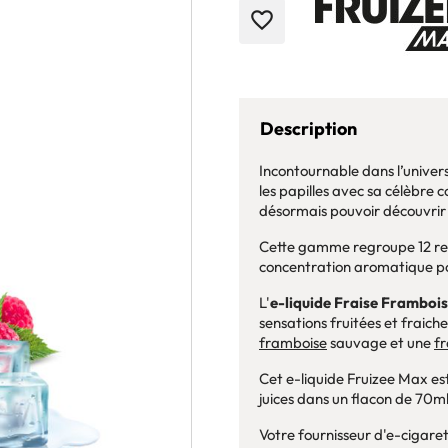
favorite_border
Description
Incontournable dans l’univers
les papilles avec sa célèbre 
désormais pouvoir découvrir
Cette gamme regroupe 12 rece
concentration aromatique po
L'
e-liquide
Fraise Frambois
sensations fruitées et fraich
framboise
sauvage et une
fr
Cet e-liquide Fruizee Max est
juices dans un flacon de 70ml
Votre fournisseur d'e-cigare