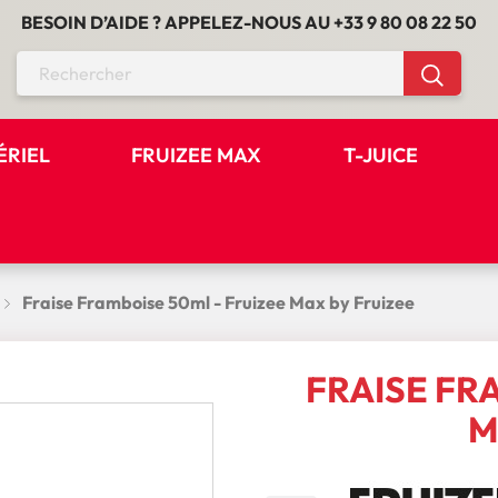
BESOIN D’AIDE ? APPELEZ-NOUS AU
+33 9 80 08 22 50
ÉRIEL
FRUIZEE MAX
T-JUICE
Fraise Framboise 50ml - Fruizee Max by Fruizee
FRAISE FR
M