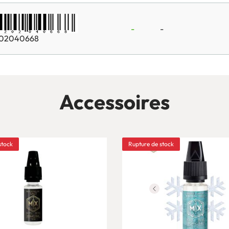
-
-
02040668
Accessoires
stock
Rupture de stock