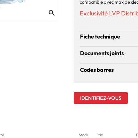
compatible avec max de clea
search
Exclusivité LVP Distrib
Fiche technique
Documents joints
Codes barres
IDENTIFIEZ-VOUS
rre
Stock
Prix