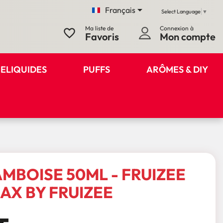

Français
Select Language
▼
Ma liste de
Connexion à
favorite_border
Favoris
Mon compte
ELIQUIDES
PUFFS
ARÔMES & DIY
AMBOISE 50ML - FRUIZEE
AX BY FRUIZEE