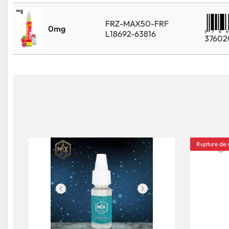
FRZ-MAX50-FRF
0mg
L18692-63816
37602
Rupture de 