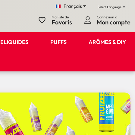

Français
Select Language
▼
Ma liste de
Connexion à
favorite_border
Favoris
Mon compte
ELIQUIDES
PUFFS
ARÔMES & DIY