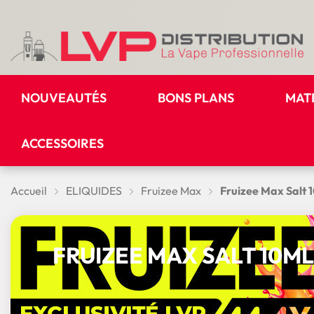
NOUVEAUTÉS
BONS PLANS
MAT
ACCESSOIRES
Accueil
ELIQUIDES
Fruizee Max
Fruizee Max Salt 
FRUIZEE MAX SALT 10ML