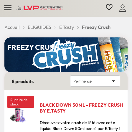

favorite_border
Accueil
ELIQUIDES
E Tasty
Freezy Crush
FREEZY CRUSH

8 produits
Pertinence
Rupture de
stock
BLACK DOWN 50ML - FREEZY CRUSH
BY E.TASTY
Découvrez votre crush de l'été avec cet e-
liquide Black Down 50ml pensé par E.Tasty !