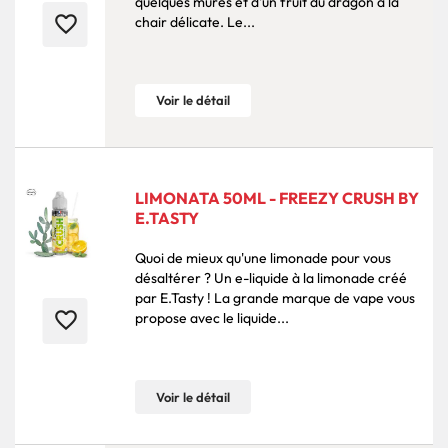
quelques mûres et d'un fruit du dragon à la
favorite_border
chair délicate. Le...
Voir le détail
LIMONATA 50ML - FREEZY CRUSH BY
E.TASTY
Quoi de mieux qu'une limonade pour vous
désaltérer ? Un e-liquide à la limonade créé
par E.Tasty ! La grande marque de vape vous
favorite_border
propose avec le liquide...
Voir le détail