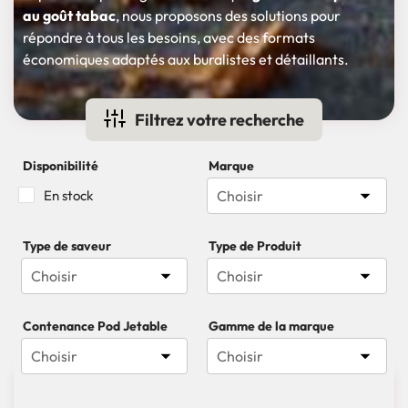
au goût tabac
, nous proposons des solutions pour
répondre à tous les besoins, avec des formats
économiques adaptés aux buralistes et détaillants.
Filtrez votre recherche
Disponibilité
Marque

En stock
Choisir
Type de saveur
Type de Produit


Choisir
Choisir
Contenance Pod Jetable
Gamme de la marque


Choisir
Choisir

5 produits
Pertinence