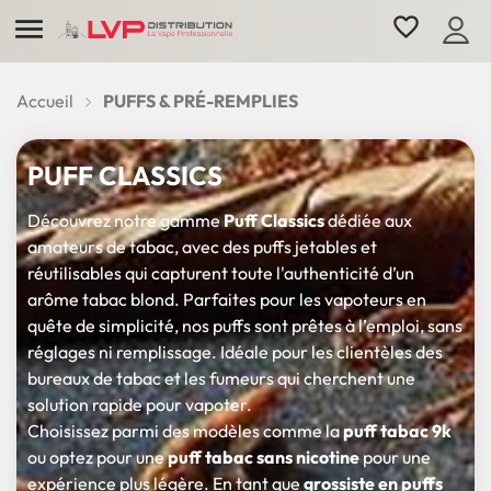

favorite_border
Accueil
PUFFS & PRÉ-REMPLIES
PUFF CLASSICS
Découvrez notre gamme
Puff Classics
dédiée aux
amateurs de tabac, avec des puffs jetables et
réutilisables qui capturent toute l'authenticité d’un
arôme tabac blond. Parfaites pour les vapoteurs en
quête de simplicité, nos puffs sont prêtes à l’emploi, sans
réglages ni remplissage. Idéale pour les clientèles des
bureaux de tabac et les fumeurs qui cherchent une
solution rapide pour vapoter.
Choisissez parmi des modèles comme la
puff tabac 9k
ou optez pour une
puff tabac sans nicotine
pour une
expérience plus légère. En tant que
grossiste en puffs