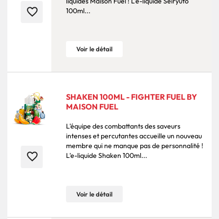
liquides Maison Fuel ! L'e-liquide Seiryuto
favorite_border
100ml...
Voir le détail
SHAKEN 100ML - FIGHTER FUEL BY
MAISON FUEL
L'équipe des combattants des saveurs
intenses et percutantes accueille un nouveau
membre qui ne manque pas de personnalité !
favorite_border
L'e-liquide Shaken 100ml...
Voir le détail