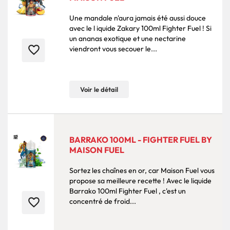
Une mandale n'aura jamais été aussi douce
avec le l iquide Zakary 100ml Fighter Fuel ! Si
un ananas exotique et une nectarine
favorite_border
viendront vous secouer le...
Voir le détail
BARRAKO 100ML - FIGHTER FUEL BY
MAISON FUEL
Sortez les chaînes en or, car Maison Fuel vous
propose sa meilleure recette ! Avec le liquide
Barrako 100ml Fighter Fuel , c'est un
favorite_border
concentré de froid...