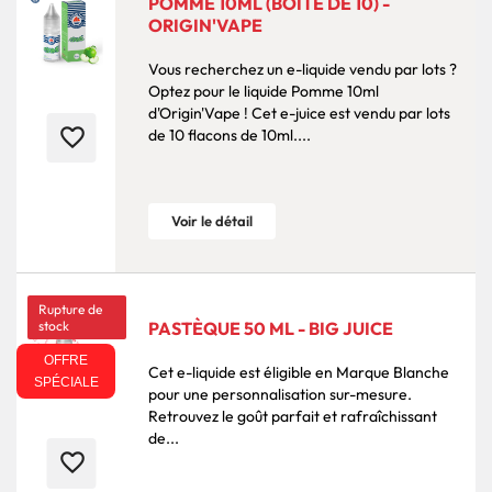
POMME 10ML (BOITE DE 10) -
ORIGIN'VAPE
Vous recherchez un e-liquide vendu par lots ?
Optez pour le liquide Pomme 10ml
d'Origin'Vape ! Cet e-juice est vendu par lots
favorite_border
de 10 flacons de 10ml....
Voir le détail
Rupture de
stock
PASTÈQUE 50 ML - BIG JUICE
OFFRE
Cet e-liquide est éligible en Marque Blanche
SPÉCIALE
pour une personnalisation sur-mesure.
Retrouvez le goût parfait et rafraîchissant
de...
favorite_border