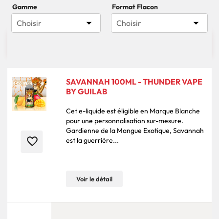
Gamme
Format Flacon


Choisir
Choisir

785 produits
Pertinence
SAVANNAH 100ML - THUNDER VAPE
BY GUILAB
Cet e-liquide est éligible en Marque Blanche
pour une personnalisation sur-mesure.
Gardienne de la Mangue Exotique, Savannah
favorite_border
est la guerrière...
Voir le détail