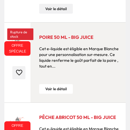
Voir le détail
Rupture de
stock
POIRE 50 ML - BIG JUICE
OFFRE
Cet e-liquide est éligible en Marque Blanche
SPÉCIALE
pour une personnalisation sur-mesure. Ce
liquide renferme le goût parfait de la poire ,
tout en...
favorite_border
Voir le détail
PÊCHE ABRICOT 50 ML - BIG JUICE
OFFRE
Cet e-liquide est éligible en Marque Blanche