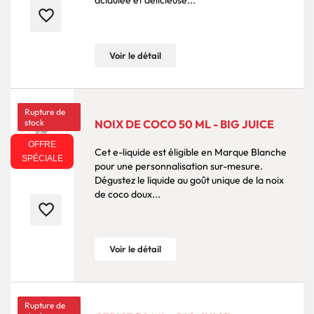
acidulée et délicieuse...
favorite_border
Voir le détail
Rupture de
stock
NOIX DE COCO 50 ML - BIG JUICE
OFFRE
Cet e-liquide est éligible en Marque Blanche
SPÉCIALE
pour une personnalisation sur-mesure.
Dégustez le liquide au goût unique de la noix
de coco doux...
favorite_border
Voir le détail
Rupture de