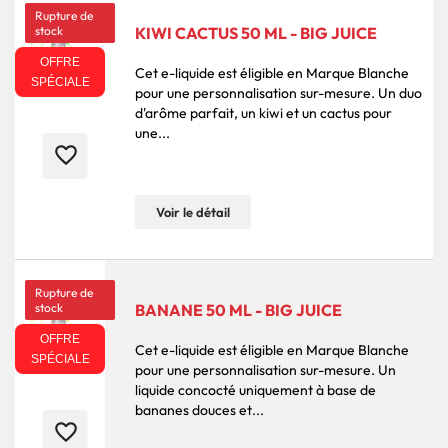
Rupture de
stock
KIWI CACTUS 50 ML - BIG JUICE
OFFRE
Cet e-liquide est éligible en Marque Blanche
SPÉCIALE
pour une personnalisation sur-mesure. Un duo
d'arôme parfait, un kiwi et un cactus pour
une...
favorite_border
Voir le détail
Rupture de
stock
BANANE 50 ML - BIG JUICE
OFFRE
Cet e-liquide est éligible en Marque Blanche
SPÉCIALE
pour une personnalisation sur-mesure. Un
liquide concocté uniquement à base de
bananes douces et...
favorite_border