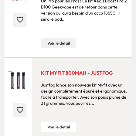
Un Pro pour les Pros ! Le kit Aegis Boost Pro 2
B100 Geekvape est de retour dans cette
version qui aura besoin d'un accu 18650. Il
favorite_border
sera le pod...
Voir le détail
KIT MYFIT 800MAH - JUSTFOG
Justfog lance son nouveau kit Myfit avec un
design complètement épuré et ergonomique,
facile à transporter. Avec son poids plume de
31 grammes, vous pourrez...
favorite_border
Voir le détail