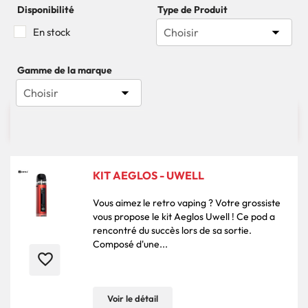
Disponibilité
Type de Produit

En stock
Choisir
Gamme de la marque

Choisir

96 produits
Pertinence
KIT AEGLOS - UWELL
Vous aimez le retro vaping ? Votre grossiste
vous propose le kit Aeglos Uwell ! Ce pod a
rencontré du succès lors de sa sortie.
Composé d'une...
favorite_border
Voir le détail