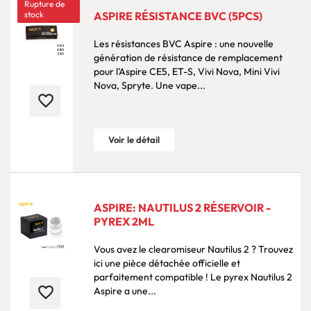
Rupture de
stock
ASPIRE RÉSISTANCE BVC (5PCS)
Les résistances BVC Aspire : une nouvelle
génération de résistance de remplacement
pour l'Aspire CE5, ET-S, Vivi Nova, Mini Vivi
Nova, Spryte. Une vape...
favorite_border
Voir le détail
ASPIRE: NAUTILUS 2 RÉSERVOIR -
PYREX 2ML
Vous avez le clearomiseur Nautilus 2 ? Trouvez
ici une pièce détachée officielle et
parfaitement compatible ! Le pyrex Nautilus 2
favorite_border
Aspire a une...