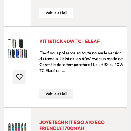
Voir le détail
KIT ISTICK 40W TC - ELEAF
Eleaf vous présente sa toute nouvelle version
du fameux kit Istick, en 40W avec un mode de
Contrôle de la température ! Le kit iStick 40W
TC Eleaf est...
favorite_border
Voir le détail
JOYETECH KIT EGO AIO ECO
FRIENDLY 1700MAH