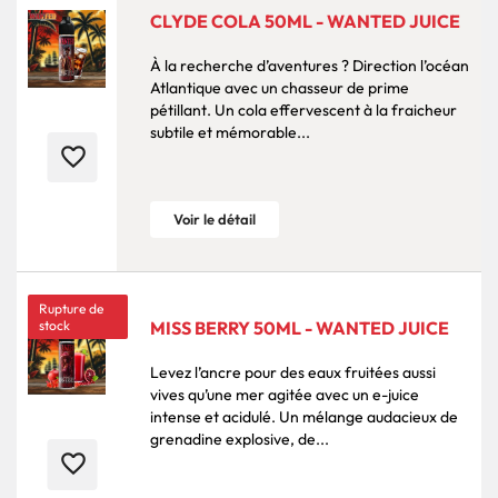
CLYDE COLA 50ML - WANTED JUICE
À la recherche d’aventures ? Direction l’océan
Atlantique avec un chasseur de prime
pétillant. Un cola effervescent à la fraicheur
subtile et mémorable...
favorite_border
Voir le détail
Rupture de
stock
MISS BERRY 50ML - WANTED JUICE
Levez l’ancre pour des eaux fruitées aussi
vives qu’une mer agitée avec un e-juice
intense et acidulé. Un mélange audacieux de
grenadine explosive, de...
favorite_border