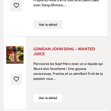
Préparez-vous à être touché en plein cœur
favorite_border
avec Sang d'Amour,...
Voir le détail
LONGAN JOHN 50ML - WANTED
JUICE
Parcourez les Sept Mers avec un e-liquide qui
fleure bon l’exotisme ! Une goyave
savoureuse, fraiche et un sémillant fruit de la
favorite_border
passion vous...
Voir le détail