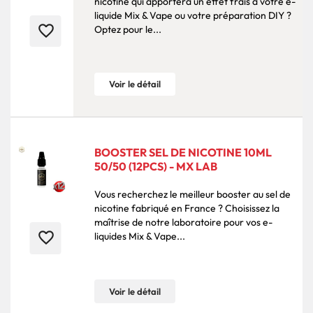
nicotine qui apportera un effet frais à votre e-
liquide Mix & Vape ou votre préparation DIY ?
favorite_border
Optez pour le...
Voir le détail
BOOSTER SEL DE NICOTINE 10ML
50/50 (12PCS) - MX LAB
Vous recherchez le meilleur booster au sel de
nicotine fabriqué en France ? Choisissez la
maîtrise de notre laboratoire pour vos e-
favorite_border
liquides Mix & Vape...
Voir le détail