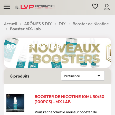

favorite_border
Accueil
ARÔMES & DIY
DIY
Booster de Nicotine
Booster MX-Lab
BOOSTER MX-LAB

8 produits
Pertinence
BOOSTER DE NICOTINE 10ML 50/50
(100PCS) - MX LAB
Vous recherchez le meilleur booster de