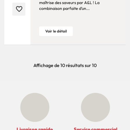
maîtrise des saveurs par A&L ! La
favorite_border
combinaison parfaite d’un...
Voir le détail
Affichage de 10 résultats sur 10
Livraison rapide
Service commercial