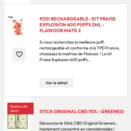
POD RECHARGEABLE : KIT FRAISE
EXPLOSION 600 PUFFS 2ML -
FLAWOOR MATE 2
Si vous recherchez la meilleure puff,
rechargeable et conforme à la TPD France,
favorite_border
choisissez la maitrise de Flawoor ! Le kit
Fraise Explosion 600 puffs...
Voir le détail
Rupture de
stock
STICK ORIGINAL CBD 70% - GREENEO
Découvrez le Stick CBD Original Greeneo ,
hautement concentré en cannabinoïdes !