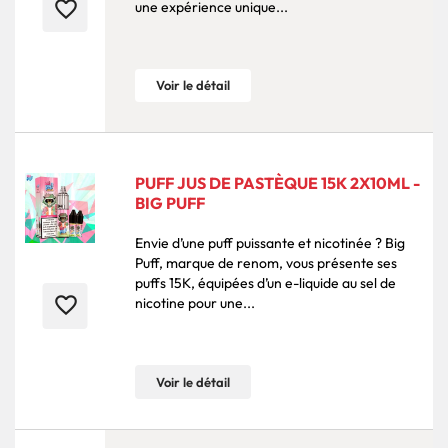
favorite_border
une expérience unique...
Voir le détail
PUFF JUS DE PASTÈQUE 15K 2X10ML -
BIG PUFF
Envie d’une puff puissante et nicotinée ? Big
Puff, marque de renom, vous présente ses
puffs 15K, équipées d’un e-liquide au sel de
favorite_border
nicotine pour une...
Voir le détail