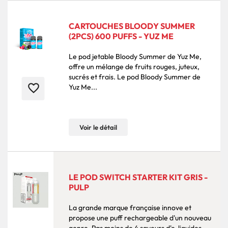
CARTOUCHES BLOODY SUMMER
(2PCS) 600 PUFFS - YUZ ME
Le pod jetable Bloody Summer de Yuz Me,
offre un mélange de fruits rouges, juteux,
sucrés et frais. Le pod Bloody Summer de
favorite_border
Yuz Me...
Voir le détail
LE POD SWITCH STARTER KIT GRIS -
PULP
La grande marque française innove et
propose une puff rechargeable d'un nouveau
genre. Pas moins de 4 saveurs d'e-liquides