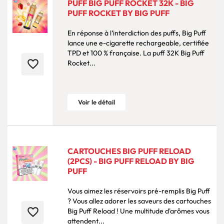
PUFF BIG PUFF ROCKET 32K - BIG
PUFF ROCKET BY BIG PUFF
En réponse à l’interdiction des puffs, Big Puff
lance une e-cigarette rechargeable, certifiée
TPD et 100 % française. La puff 32K Big Puff
favorite_border
Rocket...
Voir le détail
CARTOUCHES BIG PUFF RELOAD
(2PCS) - BIG PUFF RELOAD BY BIG
PUFF
Vous aimez les réservoirs pré-remplis Big Puff
? Vous allez adorer les saveurs des cartouches
favorite_border
Big Puff Reload ! Une multitude d'arômes vous
attendent...