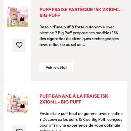
PUFF FRAISE PASTÈQUE 15K 2X10ML -
BIG PUFF
Besoin d'une puff à forte autonomie avec
nicotine ? Big Puff propose ses modèles 15K,
des cigarettes électroniques rechargeables
favorite_border
avec e-liquide au sel de...
Voir le détail
PUFF BANANE À LA FRAISE 15K
2X10ML - BIG PUFF
Envie d’une puff haut de gamme avec nicotine
? Découvrez les puffs 15K de Big Puff, conçues
pour offrir une expérience de vape optimale