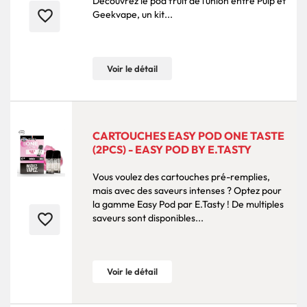
Découvrez le pod fruit de l’union entre Pulp et
favorite_border
Geekvape, un kit...
Voir le détail
CARTOUCHES EASY POD ONE TASTE
(2PCS) - EASY POD BY E.TASTY
Vous voulez des cartouches pré-remplies,
mais avec des saveurs intenses ? Optez pour
la gamme Easy Pod par E.Tasty ! De multiples
favorite_border
saveurs sont disponibles...
Voir le détail