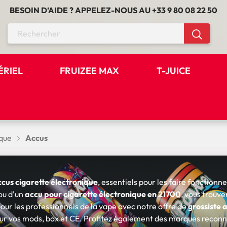
BESOIN D’AIDE ? APPELEZ-NOUS AU
+33 9 80 08 22 50
ÉRIEL
FRUIZEE MAX
T-JUICE
que
Accus
cus cigarette électronique
, essentiels pour les faire fonction
ou d'un
accu pour cigarette électronique en 21700
, vous trouve
our les professionnels de la vape avec notre offre de
grossiste 
ur vos mods, box et CE. Profitez également des marques reconnue