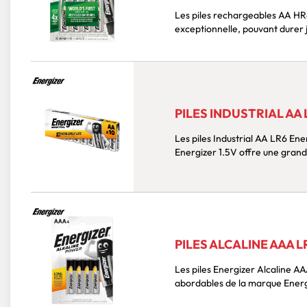
Les piles rechargeables AA HR6 2000mAh Energizer offrent une durabilité
exceptionnelle, pouvant durer ju
PILES INDUSTRIAL AA 
Les piles Industrial AA LR6 Energizer sont les plus durables de la marque. La pile
Energizer 1.5V offre une grand
PILES ALCALINE AAA L
Les piles Energizer Alcaline AAA LR03 sont les piles alcalines les plus durables et
abordables de la marque Energi