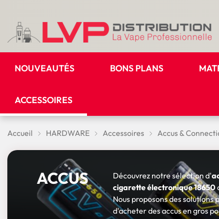
NOUVEAUTÉS
BONS PLANS
MAT
ACCESSOIRES
Accueil
HARDWARE
Accessoires
Accus & Connecti
ACCUS
Découvrez notre sélection d'
ac
cigarette électronique 18650
Nous proposons des solutions p
d'acheter des accus en gros po