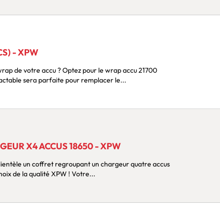
CS) - XPW
votre accu ? Optez pour le wrap accu 21700
étractable sera parfaite pour remplacer le...
GEUR X4 ACCUS 18650 - XPW
lientèle un coffret regroupant un chargeur quatre accus
et 4 accus de vape ? Faites le choix de la qualité XPW ! Votre...