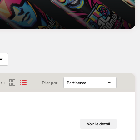


e :
Trier par :
Pertinence
Voir le détail