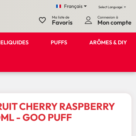

Français
Select Language
▼
Ma liste de
Connexion à
favorite_border
Favoris
Mon compte
ELIQUIDES
PUFFS
ARÔMES & DIY
UIT CHERRY RASPBERRY
ML - GOO PUFF