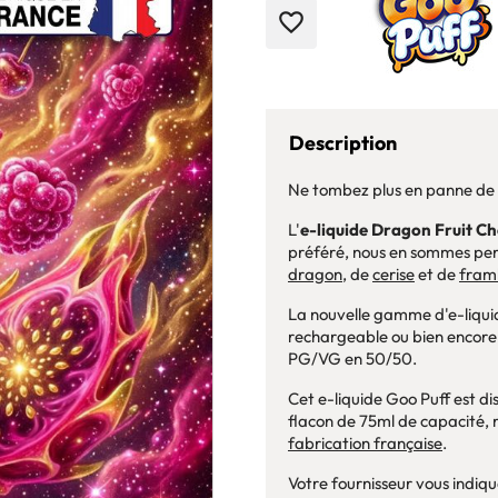
favorite_border
Description
Ne tombez plus en panne de 
L'
e-liquide
Dragon Fruit Ch
préféré, nous en sommes pe
dragon
, de
cerise
et de
fram
La nouvelle gamme d'e-liquid
rechargeable ou bien encore
PG/VG en 50/50.
Cet e-liquide Goo Puff est di
flacon de 75ml de capacité, r
fabrication française
.
Votre fournisseur vous indique