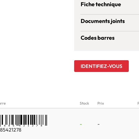
Fiche technique
Documents joints
Codes barres
IDENTIFIEZ-VOUS
rre
Stock
Prix
-
-
685421278