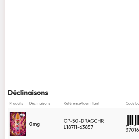
Déclinaisons
Produits
Déclinaisons
Référence/Identifiant
Code ba
GP-50-DRAGCHR
0mg
L18711-63857
3701