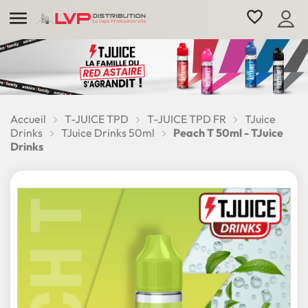

favorite_border
Accueil
T-JUICE TPD
T-JUICE TPD FR
TJuice
Drinks
TJuice Drinks 50ml
Peach T 50ml - TJuice
Drinks