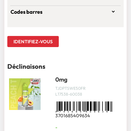
Codes barres
IDENTIFIEZ-VOUS
Déclinaisons
0mg
TJDPTSWE50FR
L17538-60038
3701685409634
-