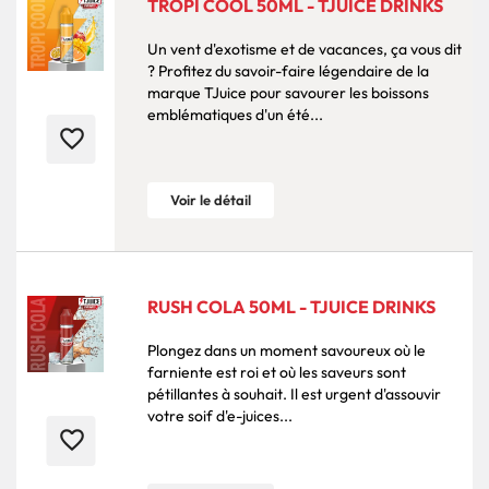
TROPI COOL 50ML - TJUICE DRINKS
Un vent d'exotisme et de vacances, ça vous dit
? Profitez du savoir-faire légendaire de la
marque TJuice pour savourer les boissons
emblématiques d'un été...
favorite_border
Voir le détail
RUSH COLA 50ML - TJUICE DRINKS
Plongez dans un moment savoureux où le
farniente est roi et où les saveurs sont
pétillantes à souhait. Il est urgent d'assouvir
votre soif d'e-juices...
favorite_border