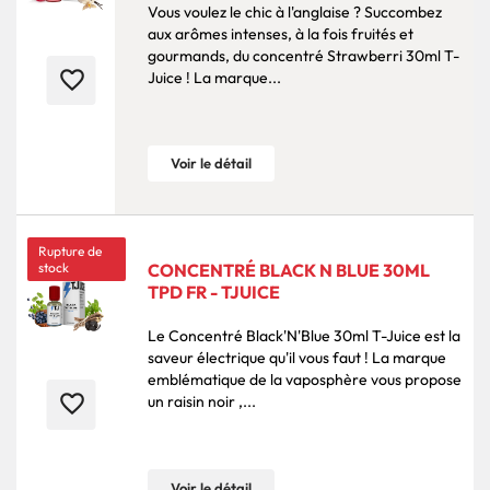
Vous voulez le chic à l'anglaise ? Succombez
aux arômes intenses, à la fois fruités et
gourmands, du concentré Strawberri 30ml T-
favorite_border
Juice ! La marque...
Voir le détail
Rupture de
stock
CONCENTRÉ BLACK N BLUE 30ML
TPD FR - TJUICE
Le Concentré Black'N'Blue 30ml T-Juice est la
saveur électrique qu'il vous faut ! La marque
emblématique de la vaposphère vous propose
favorite_border
un raisin noir ,...
Voir le détail