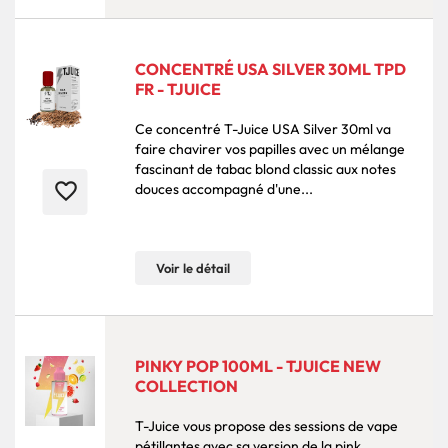
CONCENTRÉ USA SILVER 30ML TPD
FR - TJUICE
Ce concentré T-Juice USA Silver 30ml va
faire chavirer vos papilles avec un mélange
fascinant de tabac blond classic aux notes
favorite_border
douces accompagné d'une...
Voir le détail
PINKY POP 100ML - TJUICE NEW
COLLECTION
T-Juice vous propose des sessions de vape
pétillantes avec sa version de la pink