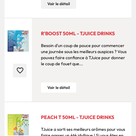
Voir le détail
R'BOOST 50ML - TJUICE DRINKS
Besoin d'un coup de pouce pour commencer
une journée sous les meilleurs auspices ? Vous
pouvez faire confiance à TJuice pour donner
le coup de fouet que...
favorite_border
Voir le détail
PEACH T 50ML - TJUICE DRINKS
TJuice a sorti ses meilleurs arômes pour vous
faire passer un été idyllique ! Si vous êtes en