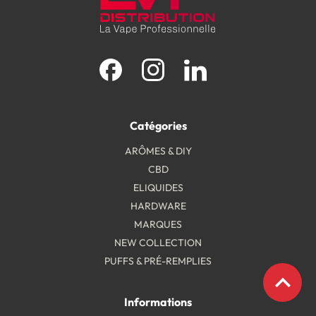
Facebook
Instagram
LinkedIn
Catégories
ARÔMES & DIY
CBD
ELIQUIDES
HARDWARE
MARQUES
NEW COLLECTION
PUFFS & PRÉ-REMPLIES
expand_less
Informations