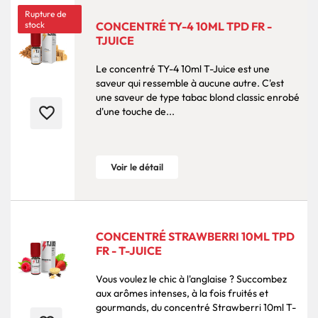
Rupture de
stock
CONCENTRÉ TY-4 10ML TPD FR -
TJUICE
Le concentré TY-4 10ml T-Juice est une
saveur qui ressemble à aucune autre. C'est
une saveur de type tabac blond classic enrobé
favorite_border
d'une touche de...
Voir le détail
CONCENTRÉ STRAWBERRI 10ML TPD
FR - T-JUICE
Vous voulez le chic à l'anglaise ? Succombez
aux arômes intenses, à la fois fruités et
gourmands, du concentré Strawberri 10ml T-