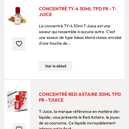
CONCENTRÉ TY-4 30ML TPD FR - T-
JUICE
Le concentré TY-4 30ml T-Juice est une
saveur qui ressemble à aucune autre. C'est
une saveur de type tabac blond classic enrobé
favorite_border
d'une touche de...
Voir le détail
CONCENTRÉ RED ASTAIRE 30ML TPD
FR - TJUICE
T-Juice, la marque référence en matière d'e-
liquide, vous présente le Red Astaire, le joyau
de sa couronne. Ce liquide incroyablement
intense est le fruit...