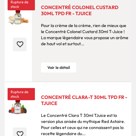
Rupture de
stock
CONCENTRÉ COLONEL CUSTARD
30ML TPD FR - TJUICE
Pour la crème de la crème, rien de mieux que
le Concentré Colonel Custard 30ml T-Juice !
La marque légendaire vous propose un arôme
favorite_border
de haut vol et surtout...
Voir le détail
Rupture de
stock
CONCENTRÉ CLARA-T 30ML TPD FR -
TJUICE
Le Concentré Clara T 30ml TJuice est la
version plus anisée du mythique Red Astaire.
Pour celles et ceux qui ne connaissent pas la
favorite_border
recette légendaire du...