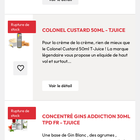
Rupture de
stock
COLONEL CUSTARD 50ML - TJUICE
Pour la crème de la crème, rien de mieux que
le Colonel Custard 50ml T-Juice ! La marque
légendaire vous propose un eliquide de haut
vol et surtout...
favorite_border
Voir le détail
Rupture de
stock
CONCENTRÉ GINS ADDICTION 30ML
TPD FR - TJUICE
Une base de Gin Blanc , des agrumes ,