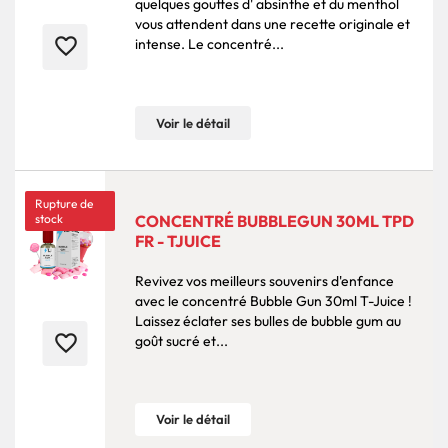
quelques gouttes d' absinthe et du menthol
vous attendent dans une recette originale et
favorite_border
intense. Le concentré...
Voir le détail
Rupture de
stock
CONCENTRÉ BUBBLEGUN 30ML TPD
FR - TJUICE
Revivez vos meilleurs souvenirs d'enfance
avec le concentré Bubble Gun 30ml T-Juice !
Laissez éclater ses bulles de bubble gum au
favorite_border
goût sucré et...
Voir le détail