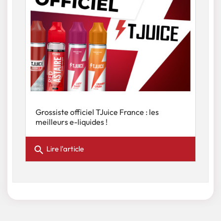
Grossiste officiel TJuice France : les
meilleurs e-liquides !
search
Lire l'article