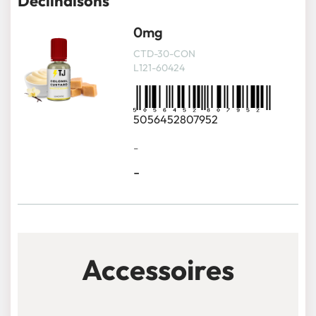
Déclinaisons
0mg
CTD-30-CON
L121-60424
5056452807952
-
-
Accessoires