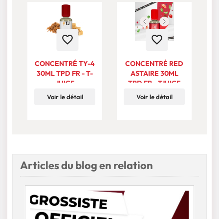
favorite_border
favorite_border
CONCENTRÉ TY-4
CONCENTRÉ RED
30ML TPD FR - T-
ASTAIRE 30ML
JUICE
TPD FR - TJUICE
Voir le détail
Voir le détail
Articles du blog en relation