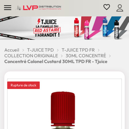

favorite_border
Accueil
T-JUICE TPD
T-JUICE TPD FR
COLLECTION ORIGINALE
30ML CONCENTRÉ
Concentré Colonel Custard 30ML TPD FR - Tjuice
Rupture de stock