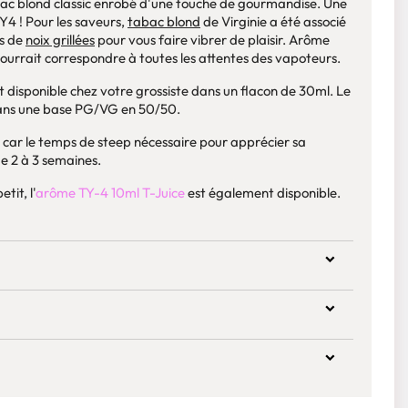
bac blond classic enrobé d'une touche de gourmandise. Une
Y4 ! Pour les saveurs,
tabac blond
de Virginie a été associé
es de
noix grillées
pour vous faire vibrer de plaisir. Arôme
ourrait correspondre à toutes les attentes des vapoteurs.
t disponible chez votre grossiste dans un flacon de 30ml. Le
 dans une base PG/VG en 50/50.
, car le temps de steep nécessaire pour apprécier sa
e 2 à 3 semaines.
tit, l'
arôme
TY-4 10ml T-Juice
est également disponible.