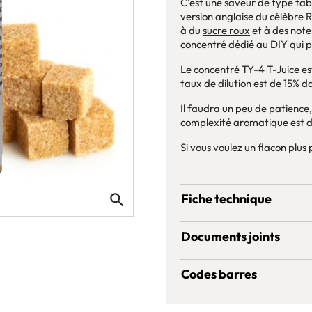
C'est une saveur de type ta
version anglaise du célèbre R
à du
sucre roux
et à des not
concentré dédié au DIY qui p
Le concentré TY-4 T-Juice es
taux de dilution est de 15%
Il faudra un peu de patience
complexité aromatique est d
Si vous voulez un flacon plus pe
search
Fiche technique
Documents joints
Codes barres