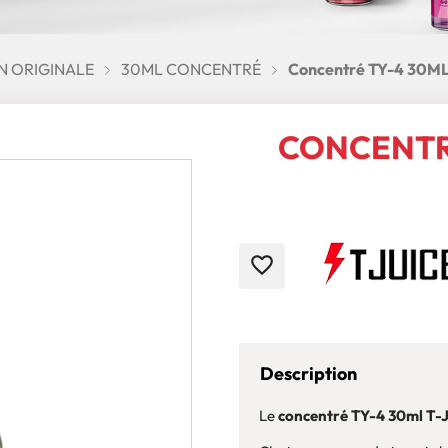
N ORIGINALE
30ML CONCENTRÉ
Concentré TY-4 30ML 
CONCENTRÉ
favorite_border
Description
Le
concentré TY-4 30ml T-J