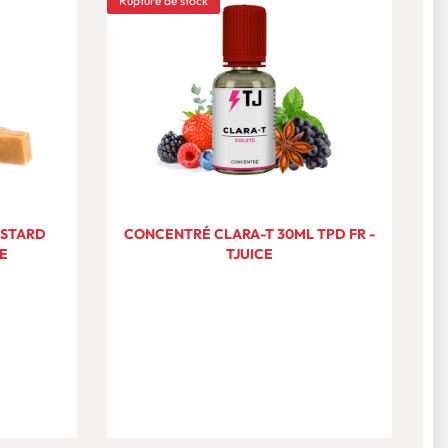
Rupture de stock
USTARD
CONCENTRÉ CLARA-T 30ML TPD FR -
C
CE
TJUICE