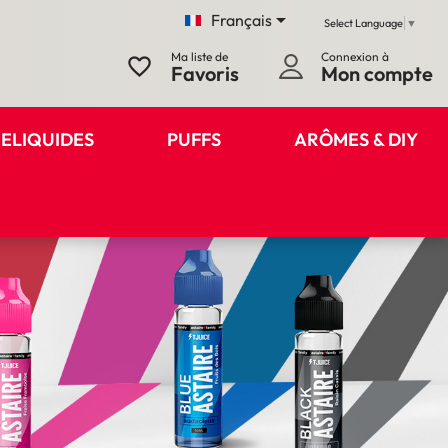

Français
Select Language
▼
Ma liste de
Connexion à
favorite_border
Favoris
Mon compte
ELIQUIDES
PUFFS
ARÔMES & DIY