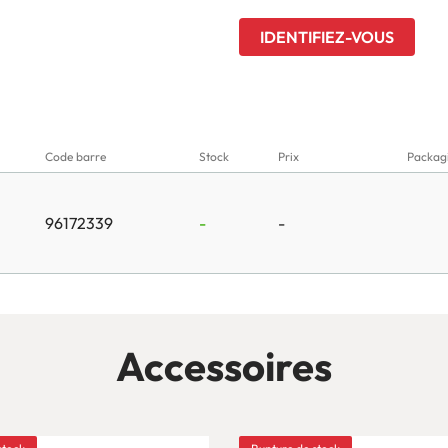
IDENTIFIEZ-VOUS
Code barre
Stock
Prix
Packag
96172339
-
-
Accessoires