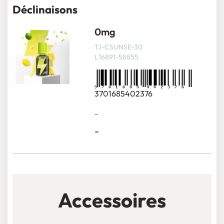
Déclinaisons
0mg
TJ-CSUNSE-30
L16891-58855
3701685402376
-
-
Accessoires