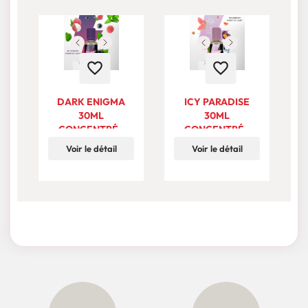
favorite_border
favorite_border
DARK ENIGMA
ICY PARADISE
L
30ML
30ML
CONCENTRÉ -
CONCENTRÉ -
TJUICE NEW
TJUICE NEW
Voir le détail
Voir le détail
COLLECTION
COLLECTION