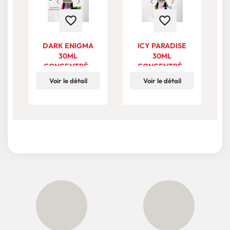
favorite_border
favorite_border
DARK ENIGMA
ICY PARADISE
L
30ML
30ML
CONCENTRÉ -
CONCENTRÉ -
TJUICE NEW
TJUICE NEW
Voir le détail
Voir le détail
COLLECTION
COLLECTION