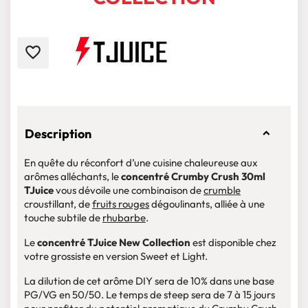
favorite_border
Description
En quête du réconfort d’une cuisine chaleureuse aux
arômes alléchants, le
concentré Crumby Crush 30ml
TJuice
vous dévoile une combinaison de
crumble
croustillant, de
fruits rouges
dégoulinants, alliée à une
touche subtile de
rhubarbe
.
Le
concentré TJuice New Collection
est disponible chez
votre grossiste en version Sweet et Light.
La dilution de cet arôme DIY sera de 10% dans une base
PG/VG en 50/50. Le temps de steep sera de 7 à 15 jours