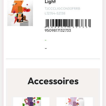
Light
TJCCCLIGCON30FRRB
L12764-52138
9509817132733
-
-
Accessoires