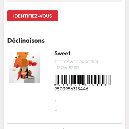
IDENTIFIEZ-VOUS
Déclinaisons
Sweet
TJCCCSWECON30FRRB
L12764-52137
9503956315446
-
-