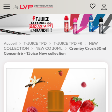

favorite_border
Accueil
T-JUICE TPD
T-JUICE TPD FR
NEW
COLLECTION
NEW CO 30ML
Crumby Crush 30ml
Concentré - TJuice New collection