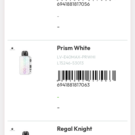
6941881817056
-
-
Prism White
LV-E40MAX-PRWHI
L15246-53013
6941881817063
-
-
Regal Knight