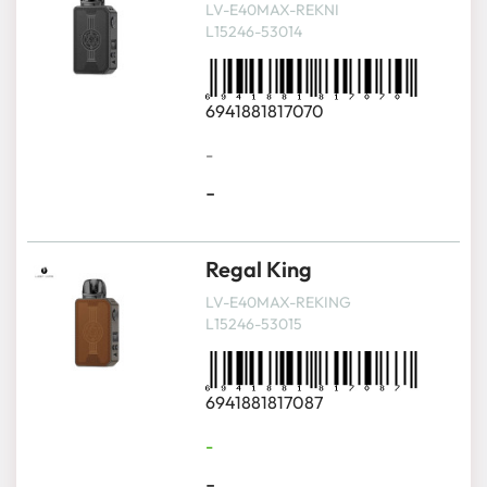
LV-E40MAX-REKNI
L15246-53014
6941881817070
-
-
Regal King
LV-E40MAX-REKING
L15246-53015
6941881817087
-
-