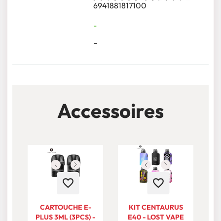
6941881817100
-
-
Accessoires
favorite_border
favorite_border
CARTOUCHE E-
KIT CENTAURUS
PLUS 3ML (3PCS) -
E40 - LOST VAPE