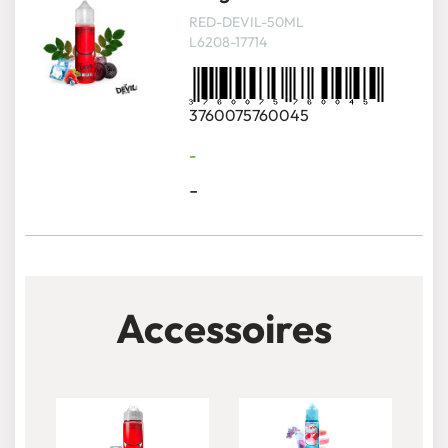
RED-DEVIL-50ML
L6208-17714
3760075760045
-
-
Accessoires