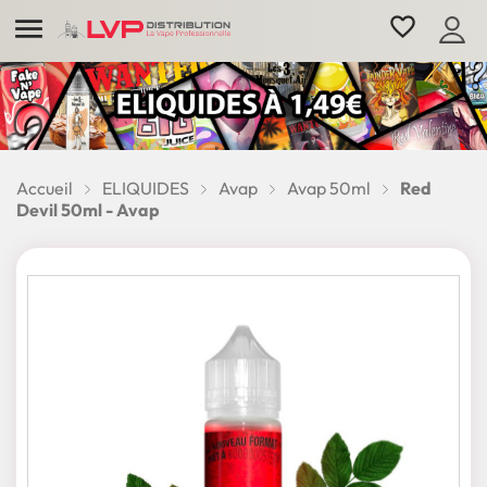

favorite_border
Accueil
ELIQUIDES
Avap
Avap 50ml
Red
Devil 50ml - Avap