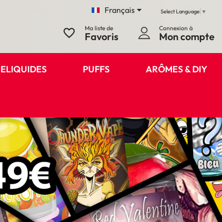

Français
Select Language
▼
Ma liste de
Connexion à
favorite_border
Favoris
Mon compte
ELIQUIDES
PUFFS
ARÔMES & DIY