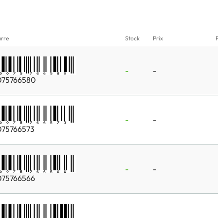
rre
Stock
Prix
-
-
075766580
-
-
075766573
-
-
075766566