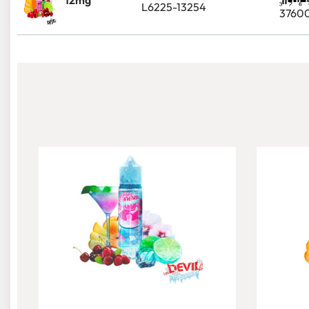
12mg
L6225-13254
3760