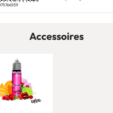
-
-
075766559
Accessoires