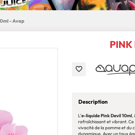
10ml - Avap
PINK 
favorite_border
Description
L’
e-liquide Pink Devil 10ml
,
rafraîchissant et vibrant. C
vivacité de la pomme et du ci
dynamique. Avec un taux équi