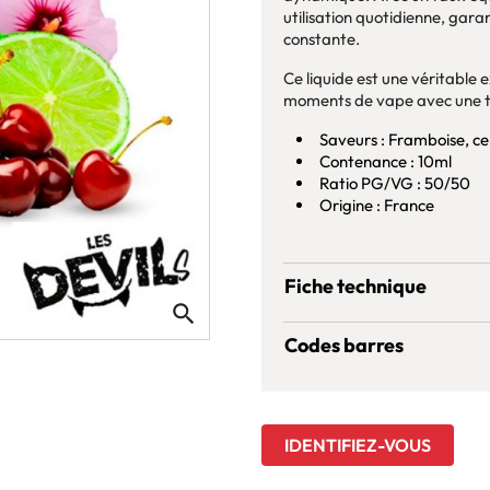
utilisation quotidienne, gar
constante.
Ce liquide est une véritable 
moments de vape avec une 
Saveurs : Framboise, ce
Contenance : 10ml
Ratio PG/VG : 50/50
Origine : France
Fiche technique
search
Codes barres
IDENTIFIEZ-VOUS