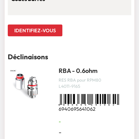
IDENTIFIEZ-VOUS
Déclinaisons
RBA - 0.6ohm
RES RBA pour RPM80
L4011-9165
6940695641062
-
-